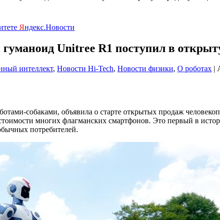
ритете
Я
ндекс.Новости
гуманоид Unitree R1 поступил в открыт
нный интеллект
,
Новости Hi-Tech
,
Новости физики
,
О роботах
| 
оботами-собаками, объявила о старте открытых продаж человекоп
 стоимости многих флагманских смартфонов. Это первый в истор
 обычных потребителей.