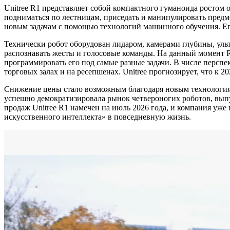
Unitree R1 представляет собой компактного гуманоида ростом 
подниматься по лестницам, приседать и манипулировать предм
новым задачам с помощью технологий машинного обучения. Его
Технически робот оборудован лидаром, камерами глубины, уль
распознавать жесты и голосовые команды. На данный момент R1
программировать его под самые разные задачи. В числе персп
торговых залах и на ресепшенах. Unitree прогнозирует, что к 
Снижение цены стало возможным благодаря новым технологиям
успешно демократизировала рынок четвероногих роботов, выпу
продаж Unitree R1 намечен на июль 2026 года, и компания уже
искусственного интеллекта» в повседневную жизнь.