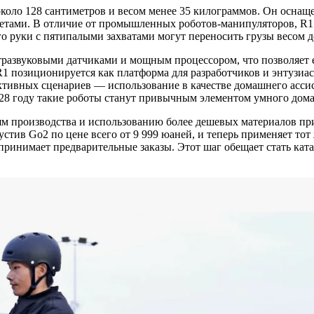
около 128 сантиметров и весом менее 35 килограммов. Он оснаще
етами. В отличие от промышленных роботов-манипуляторов, R1 
 руки с пятипалыми захватами могут переносить грузы весом д
тразвуковыми датчиками и мощным процессором, что позволяет е
 позиционируется как платформа для разработчиков и энтузиаст
ективных сценариев — использование в качестве домашнего асси
2028 году такие роботы станут привычным элементом умного дома
 производства и использованию более дешевых материалов при
стив Go2 по цене всего от 9 999 юаней, и теперь применяет т
 принимает предварительные заказы. Этот шаг обещает стать ка