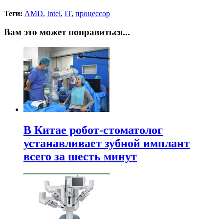
Теги:
AMD
,
Intel
,
IT
,
процессор
Вам это может понравиться...
В Китае робот-стоматолог
устанавливает зубной имплант
всего за шесть минут