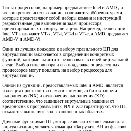
Типы процессоров, например предлагаемые Intel и AMD , и
их конкретное использование различаются аббревиатурами,
которые представляют собой наборы команд и инструкций,
разработанные для выполнения задач процессора,
ориентированных на виртуализацию. Например, реализации
Intel VT включают VT-x, VT-i, VT-d и VT-c, а AMD предлагает
AMD-V и AMD-Vi.
Один из лучших подходов к выбору правильного ЦП для
виртуализации заключается в определении конкретных
функций, которые вы хотите реализовать в своей виртуальной
среде. Выбор гипервизора и его поддержка определенных
процессоров могут повлиять на выбор процессора для
виртуализации.
Одной из функций, предоставляемых Intel и AMD, является
изоляция пространства памяти с помощью битов запрета
выполнения (NX) и отключения выполнения (XD)
соответственно, что защищает виртуальные машины от
вредоносных программ. Биты NX и XD гарантируют, что ЦП
откажется выполнять код в защищенных областях.
Другими функциями ЦП, которые являются ключевыми для
виртуализации, являются команды «Загрузить AH из флагов»