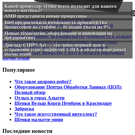
Какой процессор лучше всего подходит для вашего
нового ноутбука?
AMD представила новые процессоры
Intel предположила возможность производства
процессоров на стороне — ее акции упали на 9%
Новые технологии, оборудование и инновации на
предприятиях
Доклад: CHIPS Act — это лишь первый шаг в
устранении угроз лидерству США в области передовых
вычислений
Популярное
Что такое андроид-робот?
Оборудование Центра Обработки Данных (ЦОД):
Полный обзор
Отдых в горах Адыгеи
Щенки Вельш Корги Пемброк в Краснодаре
Заброска
Что такое искусственный интеллект?
Щенки мальтезе мини
Последние новости