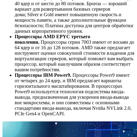
40 ядер и от шести до 80 потоков. Бронза — хороший
вариант для развертывания базовых серверов
дома; Silver и Gold имеют повышенную скорость и
мощность памяти, а также дополнительные функции
безопасности; Платина доступна для центров обработки
данных корпоративного уровня.
Процессоры AMD EPYC третьего
поколения.
Процессоры серии 7003 имеют от восьми до
64 ядер и от 16 до 128 потоков. AMD также предлагает
инструмент оценки совокупной стоимости владения для
виртуализации серверов, который поможет вам выбрать
процессор, который наилучшим образом соответствует
вашим потребностям.
Процессоры IBM Power9.
Процессоры Power9 имеют
от четырех до 24 ядер, и IBM предлагает варианты
горизонтального масштабирования. В процессорах
Power9 используется технология подсистемы ввода-
вывода, предназначенная для ускорения ввода-вывода
вне микросхемы, и они совместимы с основными
стандартами ввода-вывода, включая Nvidia NVLink 2.0,
PCIe Gen4 и OpenCAPI.