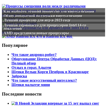
Как выбрать лучший процессор для виртуализации
Обзор аппаратной поддержки виртуализации
Лучший процессор для игр в 2023 году
Лучшая термопаста для процессоров Intel 14-го
поколения
AMD представила новые процессоры
Популярное
Что такое андроид-робот?
Оборудование Центра Обработки Данных (ЦОД):
Полный обзор
Отдых в горах Адыгеи
Щенки Вельш Корги Пемброк в Краснодаре
Заброска
Что такое искусственный интеллект?
Щенки мальтезе мини
Последние новости