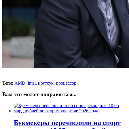
Теги:
AMD
,
Intel
,
ноутбук
,
процессор
Вам это может понравиться...
Букмекеры перечислили на спорт