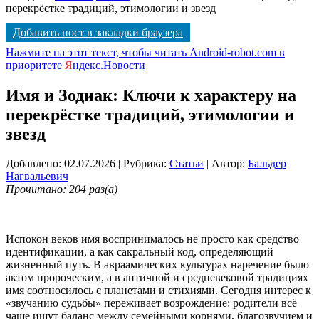
перекрёстке традиций, этимологии и звезд
Добавить пост в закладки браузера
Нажмите на этот текст, чтобы читать Android-robot.com в
приоритете
Я
ндекс.Новости
Имя и Зодиак: Ключи к характеру на
перекрёстке традиций, этимологии и
звезд
Добавлено: 02.07.2026
| Рубрика:
Статьи
| Автор:
Бальдер
Нагвальевич
Прочитано: 204 раз(а)
Испокон веков имя воспринималось не просто как средство
идентификации, а как сакральный код, определяющий
жизненный путь. В авраамических культурах наречение было
актом пророческим, а в античной и средневековой традициях
имя соотносилось с планетами и стихиями. Сегодня интерес к
«звучанию судьбы» переживает возрождение: родители всё
чаще ищут баланс между семейными корнями, благозвучием и