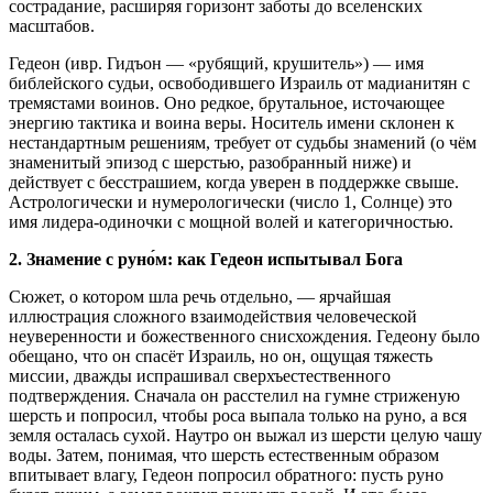
сострадание, расширяя горизонт заботы до вселенских
масштабов.
Гедеон (ивр. Гидъон — «рубящий, крушитель») — имя
библейского судьи, освободившего Израиль от мадианитян с
тремястами воинов. Оно редкое, брутальное, источающее
энергию тактика и воина веры. Носитель имени склонен к
нестандартным решениям, требует от судьбы знамений (о чём
знаменитый эпизод с шерстью, разобранный ниже) и
действует с бесстрашием, когда уверен в поддержке свыше.
Астрологически и нумерологически (число 1, Солнце) это
имя лидера-одиночки с мощной волей и категоричностью.
2. Знамение с руно́м: как Гедеон испытывал Бога
Сюжет, о котором шла речь отдельно, — ярчайшая
иллюстрация сложного взаимодействия человеческой
неуверенности и божественного снисхождения. Гедеону было
обещано, что он спасёт Израиль, но он, ощущая тяжесть
миссии, дважды испрашивал сверхъестественного
подтверждения. Сначала он расстелил на гумне стриженую
шерсть и попросил, чтобы роса выпала только на руно, а вся
земля осталась сухой. Наутро он выжал из шерсти целую чашу
воды. Затем, понимая, что шерсть естественным образом
впитывает влагу, Гедеон попросил обратного: пусть руно