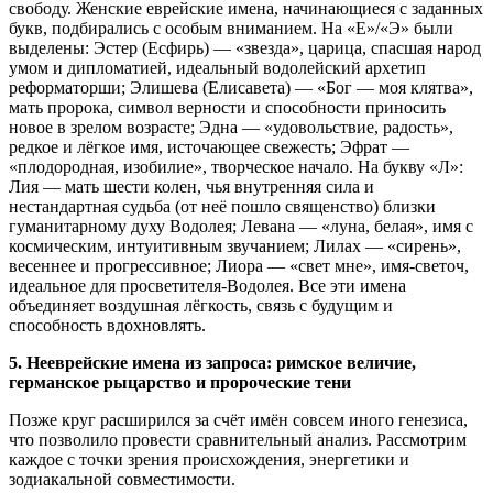
свободу. Женские еврейские имена, начинающиеся с заданных
букв, подбирались с особым вниманием. На «Е»/«Э» были
выделены: Эстер (Есфирь) — «звезда», царица, спасшая народ
умом и дипломатией, идеальный водолейский архетип
реформаторши; Элишева (Елисавета) — «Бог — моя клятва»,
мать пророка, символ верности и способности приносить
новое в зрелом возрасте; Эдна — «удовольствие, радость»,
редкое и лёгкое имя, источающее свежесть; Эфрат —
«плодородная, изобилие», творческое начало. На букву «Л»:
Лия — мать шести колен, чья внутренняя сила и
нестандартная судьба (от неё пошло священство) близки
гуманитарному духу Водолея; Левана — «луна, белая», имя с
космическим, интуитивным звучанием; Лилах — «сирень»,
весеннее и прогрессивное; Лиора — «свет мне», имя-светоч,
идеальное для просветителя-Водолея. Все эти имена
объединяет воздушная лёгкость, связь с будущим и
способность вдохновлять.
5. Нееврейские имена из запроса: римское величие,
германское рыцарство и пророческие тени
Позже круг расширился за счёт имён совсем иного генезиса,
что позволило провести сравнительный анализ. Рассмотрим
каждое с точки зрения происхождения, энергетики и
зодиакальной совместимости.