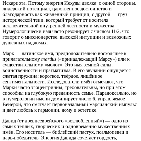
Искариота. Потому энергия Иехуды двояка: с одной стороны,
лидерский потенциал, царственное достоинство и
благодарность как жизненный принцип, с другой — груз
исторической тени, который требует от носителя
исключительной внутренней честности и мужества.
Нумерологически имя часто резонирует с числом 11/2, что
говорит о миссионерстве, высокой интуиции и возможных
душевных надломах.
Марк — латинское имя, предположительно восходящее к
прилагательному
martius
(«принадлежащий Марсу») или к
существительному «молот». Это имя земной силы,
воинственности и прагматизма. В его звучании ощущается
сжатая пружина: короткое, твёрдое, лишённое
сентиментальности. Исследователи имён отмечают, что
Марки часто эгоцентричны, требовательны, но при этом
способны на глубокую преданность семье. Парадоксально, но
в нумерологии имени доминирует число 6, управляемое
Венерой, что смягчает первоначальный марсианский импульс
и даёт любовь к гармонии, дому и эстетике.
Давид (от древнееврейского «возлюбленный») — одно из
самых тёплых, творческих и одновременно мужественных
имён. Его носитель — библейский пастух, псалмопевец и
царь-победитель. Энергия Давида сочетает гордость,