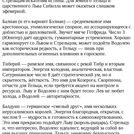
Стрельцам-искателям истины. Для земного Тельца и
царственного Льва Сибилла может оказаться слишком
эфемерной.
Балиан (и его вариант Бэлиан) — средневековое имя
крестоносца, этимологически спорное, но ассоциирующееся с
доблестью и дипломатией. Звучит мягче Готфрида. Число 3
(Юпитер) даёт щедрость, гуманитарные устремления. Хорошо
гармонирует со Львом и Стрельцом, может подойти Водолею
как историческая редкость, а Тельцу — лишь при
дополнительных огненных влияниях в гороскопе.
Тиберий — римское имя, связанное с рекой Тибр и вторым
императором. Энергия холодная, аналитическая, властная.
Сатурнианское число 8 даёт стратегический ум, но и
скрытность, жёсткость. Это имя для Козерога, Скорпиона,
отчасти для Тельца, если требуется акцент на контроле и
ресурсах. Льву и Водолею с ним будет тесно: Лев не любит
холода, а Водолей — авторитарности.
Балдуин — германское «смелый друг», имя нескольких
иерусалимских королей. Энергия благородная, открытая, с
числом 9 — мудрость и готовность к самопожертвованию.
Это имя прекрасно подойдёт Льву (король-рыцарь), Стрельцу
и, что интересно, Водолею: идеалист, ведущий за собой во
имя высших принципов. Тельцу, ценящему безопасность,