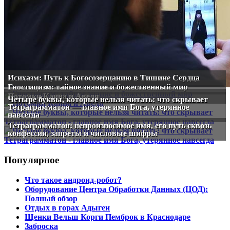
Исихазм: Путь к Богосозерцанию в Тишине Сердца
Гностицизм: тайное знание и божественный мир
Потомки Каина и Авеля
Четыре буквы, которые нельзя читать: что скрывает
Тетраграмматон — главное имя Бога, утерянное
навсегда
Тетраграмматон: непроизносимое имя, его путь сквозь
конфессии, запреты и числовые шифры
Популярное
Что такое андроид-робот?
Оборудование Центра Обработки Данных (ЦОД):
Полный обзор
Отдых в горах Адыгеи
Щенки Вельш Корги Пемброк в Краснодаре
Заброска