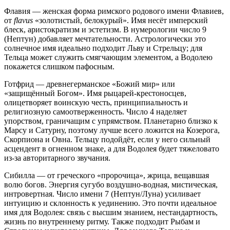
Флавия — женская форма римского родового имени Флавиев,
от
flavus
«золотистый, белокурый». Имя несёт имперский
блеск, аристократизм и эстетизм. В нумерологии число 9
(Нептун) добавляет мечтательности. Астрологически это
солнечное имя идеально подходит Льву и Стрельцу; для
Тельца может служить смягчающим элементом, а Водолею
покажется слишком пафосным.
Готфрид — древнегерманское «Божий мир» или
«защищённый Богом». Имя рыцарей-крестоносцев,
олицетворяет воинскую честь, принципиальность и
религиозную самоотверженность. Число 4 наделяет
упорством, граничащим с упрямством. Планетарно близко к
Марсу и Сатурну, поэтому лучше всего ложится на Козерога,
Скорпиона и Овна. Тельцу подойдёт, если у него сильный
асцендент в огненном знаке, а для Водолея будет тяжеловато
из-за авторитарного звучания.
Сибилла — от греческого «пророчица», жрица, вещавшая
волю богов. Энергия сугубо воздушно-водная, мистическая,
интровертная. Число имени 7 (Нептун/Луна) усиливает
интуицию и склонность к уединению. Это почти идеальное
имя для Водолея: связь с высшим знанием, нестандартность,
жизнь по внутреннему ритму. Также подходит Рыбам и