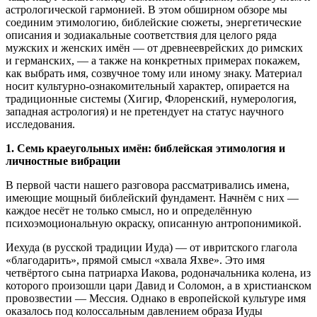
астрологической гармонией. В этом обширном обзоре мы
соединим этимологию, библейские сюжеты, энергетические
описания и зодиакальные соответствия для целого ряда
мужских и женских имён — от древнееврейских до римских
и германских, — а также на конкретных примерах покажем,
как выбрать имя, созвучное тому или иному знаку. Материал
носит культурно-ознакомительный характер, опирается на
традиционные системы (Хигир, Флоренский, нумерология,
западная астрология) и не претендует на статус научного
исследования.
1. Семь краеугольных имён: библейская этимология и
личностные вибрации
В первой части нашего разговора рассматривались имена,
имеющие мощный библейский фундамент. Начнём с них —
каждое несёт не только смысл, но и определённую
психоэмоциональную окраску, описанную антропонимикой.
Иехуда (в русской традиции Иуда) — от ивритского глагола
«благодарить», прямой смысл «хвала Яхве». Это имя
четвёртого сына патриарха Иакова, родоначальника колена, из
которого произошли цари Давид и Соломон, а в христианском
провозвестии — Мессия. Однако в европейской культуре имя
оказалось под колоссальным давлением образа Иуды