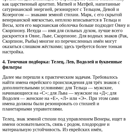
как царственный архетип. Матвей и Матфей, напитанные
сатурнианской энергией, резонируют с Тельцом, Девой и
Козерогом — знаками земной стихии. Марк, с его скрытой
венерианской мягкостью, неплохо вписывается в Тельца и
Весы, хотя его марсианская оболочка больше подходит Овну и
Скорпиону. Иехуда — имя для сильных духом, лучше всего
раскроется в Овне, Льве, Скорпионе. Для водных знаков (Рак,
Скорпион, Рыбы) многие из перечисленных имён могут
оказаться слишком жёсткими; здесь требуется более тонкая
настройка.
4. Точечная подборка: Телец, Лев, Водолей и буквенные
фильтры
Далее мы перешли к практическим задачам. Требовалось
найти имена еврейского происхождения для трёх знаков с
дополнительными условиями: для Тельца — мужские,
начинающиеся на «С»; для Льва — мужские на «Д»; для
Водолея — женские на «Е», «Л» или «Э». При этом сами
имена должны были резонировать со стихией и
планетарными управителями.
Телец, знак земной стихии под управлением Венеры, ищет в
имени основательность, связь с родом, плодородие и
материальную устойчивость. Из еврейских имён,