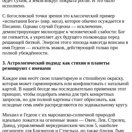
будет сухим, а земля вокруг покрыта росой. И это было
исполнено.
С богословской точки зрения это классический пример
«испытания Бога» (ивр.
наса
), которое обычно осуждается в
Писании. Однако случай Гедеона — исключение,
демонстрирующее милосердие к человеческой слабости: Бог
не гневается, а укрепляет дух будущего полководца перед
решающей битвой. Энергия этого эпизода навсегда вписана в
имя Гедеон — искатель знаков, действующий только при
полной убеждённости.
3. Астрологический подход: как стихии и планеты
резонируют с именами
Каждое имя несёт свою планетарную и стихийную окраску,
которая может гармонировать или конфликтовать с натальной
картой. В нашей беседе мы последовательно применяли этот
принцип, чтобы подобрать имена для трёх конкретных
запросов, но для полной картины стоит обрисовать, как
исходные семь имён распределяются по зодиакальному кругу.
Михаил и Гедеон с их марсианско-солнечной природой
идеально ложатся на огненные знаки — Овен, Лев, Стрелец.
Давид, управляемый меркурианским числом 5, наиболее
органичен для Близнецов и Стрельца, но также близок Льву