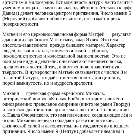
артистизм и милосердие. Вспыльчивость натуры часто гасится
умением прощать, а музыкальная одарённость (отсылка к арфе
Давида) делает человека центром притяжения. Число имени 5
(Меркурий) добавляет общительности, но создаёт и риск
поверхностности.
Матвей и его церковнославянская форма Матфей — результат
адаптации еврейского Маттитьяху, «дар Яхве». Это имя
апостола-евангелиста, прежде бывшего мытарем. Характер
людей, названных так, отличается тихой глубиной,
неконфликтностью и колоссальной выносливостью. Это не
бойцы на виду, а делатели: они избегают внешнего лоска,
предпочитая честный труд и внутреннюю нравственную
твёрдость. В нумерологии Матвей связывается с числом 8 и
планетой Сатурн, что даёт ответственность, дисциплину,
порой замкнутость, но и мудрость зрелости.
Михаил — греческая форма еврейского Михаэль,
риторический вопрос «Кто как Бог?», в котором заложено
одновременно предельное смирение (никто не равен Творцу)
и воинское достоинство архангела-защитника. По описанию
о. Павла Флоренского, это имя пламенное, соединяющее лёд и
огонь. Михаилы нередко обладают развитой логикой,
физической силой и авторитетом, но нуждаются во внешнем
признании. Число имени 9 (Нептун) добавляет идеализм и