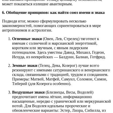
может показаться излишне авантюрным.
6. Обобщение принципов: как найти союз имени и знака
Подводя итог, можно сформулировать несколько
закономерностей, помогающих сориентироваться в мире
антропонимов и астрологии.
Огненные знаки
(Овен, Лев, Стрелец) тяготеют к
именам с солнечной и марсианской энергетикой,
коротким или звучным, с явным лидерским
потенциалом. Здесь уместны Давид, Михаил, Гедеон,
Иехуда, из нееврейских — Балдуин, Балиан, Готфрид.
Земные знаки
(Телец, Дева, Козерог) лучше всего
резонируют с именами сатурнианского и венерианского
склада, связанными с традицией, трудом и созиданием.
Примеры: Матвей, Матфей, Самуил, Соломон, Симон,
Тиберий (для Козерога особенно).
Воздушные знаки
(Близнецы, Весы, Водолей)
предпочитают имена лёгкие, информационно
насыщенные, нередко с уранической или меркурианской
нотой. Для Водолея идеальны пророческие и
обновленческие варианты: Эстер, Лиора, Сибилла, из