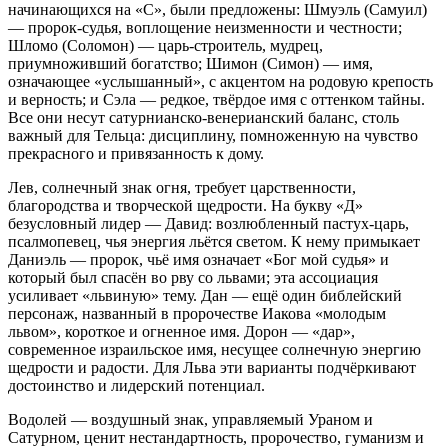
начинающихся на «С», были предложены: Шмуэль (Самуил)
— пророк-судья, воплощение неизменности и честности;
Шломо (Соломон) — царь-строитель, мудрец,
приумноживший богатство; Шимон (Симон) — имя,
означающее «услышанный», с акцентом на родовую крепость
и верность; и Сэла — редкое, твёрдое имя с оттенком тайны.
Все они несут сатурнианско-венерианский баланс, столь
важный для Тельца: дисциплину, помноженную на чувство
прекрасного и привязанность к дому.
Лев, солнечный знак огня, требует царственности,
благородства и творческой щедрости. На букву «Д»
безусловный лидер — Давид: возлюбленный пастух-царь,
псалмопевец, чья энергия льётся светом. К нему примыкает
Даниэль — пророк, чьё имя означает «Бог мой судья» и
который был спасён во рву со львами; эта ассоциация
усиливает «львиную» тему. Дан — ещё один библейский
персонаж, названный в пророчестве Иакова «молодым
львом», короткое и огненное имя. Дорон — «дар»,
современное израильское имя, несущее солнечную энергию
щедрости и радости. Для Льва эти варианты подчёркивают
достоинство и лидерский потенциал.
Водолей — воздушный знак, управляемый Ураном и
Сатурном, ценит нестандартность, пророчество, гуманизм и