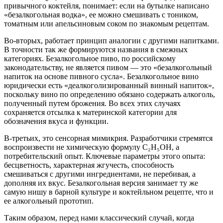
привычного коктейля, понимает: если на бутылке написано
«безалкогольная водка», ее можно смешивать с тоником,
томатным или апельсиновым соком по знакомым рецептам.
Во-вторых, работает принцип аналогии с другими напитками.
В точности так же формируются названия в смежных
категориях. Безалкогольное пиво, по российскому
законодательству, не является пивом — это «безалкогольный
напиток на основе пивного сусла». Безалкогольное вино
юридически есть «деалкоголизированный винный напиток»,
поскольку вино по определению обязано содержать алкоголь,
полученный путем брожения. Во всех этих случаях
сохраняется отсылка к материнской категории для
обозначения вкуса и функции.
В-третьих, это сенсорная мимикрия. Разработчики стремятся
воспроизвести не химическую формулу C₂H₅OH, а
потребительский опыт. Ключевые параметры этого опыта:
бесцветность, характерная жгучесть, способность
смешиваться с другими ингредиентами, не перебивая, а
дополняя их вкус. Безалкогольная версия занимает ту же
самую нишу в барной культуре и коктейльном рецепте, что и
ее алкогольный прототип.
Таким образом, перед нами классический случай, когда