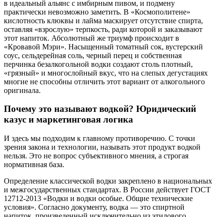
в идеальный альянс с имбирным пивом, и подмену
практически невозможно заметить. В «Космополитене»
кислотность клюквы и лайма маскирует отсутствие спирта,
оставляя «взрослую» терпкость, ради которой и заказывают
этот напиток. Абсолютный же триумф происходит в
«Кровавой Мэри». Насыщенный томатный сок, вустерский
соус, сельдерейная соль, черный перец и собственная
перчинка безалкогольной водки создают столь плотный,
«грязный» и многослойный вкус, что на слепых дегустациях
многие не способны отличить этот вариант от алкогольного
оригинала.
Почему это называют водкой? Юридический
казус и маркетинговая логика
И здесь мы подходим к главному противоречию. С точки
зрения закона и технологии, называть этот продукт водкой
нельзя. Это не вопрос субъективного мнения, а строгая
нормативная база.
Определение классической водки закреплено в национальных
и межгосударственных стандартах. В России действует ГОСТ
12712-2013 «Водки и водки особые. Общие технические
условия». Согласно документу, водка — это спиртной
напиток, произведенный исключительно из этилового