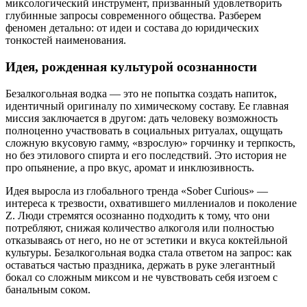
миксологический инструмент, призванный удовлетворить
глубинные запросы современного общества. Разберем
феномен детально: от идеи и состава до юридических
тонкостей наименования.
Идея, рожденная культурой осознанности
Безалкогольная водка — это не попытка создать напиток,
идентичный оригиналу по химическому составу. Ее главная
миссия заключается в другом: дать человеку возможность
полноценно участвовать в социальных ритуалах, ощущать
сложную вкусовую гамму, «взрослую» горчинку и терпкость,
но без этилового спирта и его последствий. Это история не
про опьянение, а про вкус, аромат и инклюзивность.
Идея выросла из глобального тренда «Sober Curious» —
интереса к трезвости, охватившего миллениалов и поколение
Z. Люди стремятся осознанно подходить к тому, что они
потребляют, снижая количество алкоголя или полностью
отказываясь от него, но не от эстетики и вкуса коктейльной
культуры. Безалкогольная водка стала ответом на запрос: как
оставаться частью праздника, держать в руке элегантный
бокал со сложным миксом и не чувствовать себя изгоем с
банальным соком.