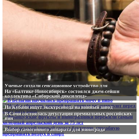
Ученые создали сенсационное устройство для
превращения мочи в пиво
На «Балтике-Новосибирск» состоялся джем-сейшн
коллектива «Сибирский диксиленд»
На Кубани ищут экскурсовода на винный завод
В Сочи состоялась дегустация премиальных российских
вин
Выбор самогонного аппарата для винограда