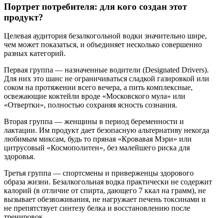
Портрет потребителя: для кого создан этот
продукт?
Целевая аудитория безалкогольной водки значительно шире,
чем может показаться, и объединяет несколько совершенно
разных категорий.
Первая группа — назначенные водители (Designated Drivers).
Для них это шанс не ограничиваться сладкой газировкой или
соком на протяжении всего вечера, а пить комплексные,
освежающие коктейли вроде «Московского мула» или
«Отвертки», полностью сохраняя ясность сознания.
Вторая группа — женщины в период беременности и
лактации. Им продукт дает безопасную альтернативу некогда
любимым миксам, будь то пряная «Кровавая Мэри» или
цитрусовый «Космополитен», без малейшего риска для
здоровья.
Третья группа — спортсмены и приверженцы здорового
образа жизни. Безалкогольная водка практически не содержит
калорий (в отличие от спирта, дающего 7 ккал на грамм), не
вызывает обезвоживания, не нагружает печень токсинами и
не препятствует синтезу белка и восстановлению после
тренировок.