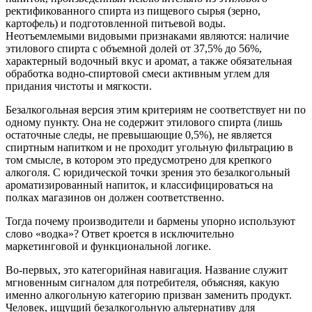
ректификованного спирта из пищевого сырья (зерно,
картофель) и подготовленной питьевой воды.
Неотъемлемыми видовыми признаками являются: наличие
этилового спирта с объемной долей от 37,5% до 56%,
характерный водочный вкус и аромат, а также обязательная
обработка водно-спиртовой смеси активным углем для
придания чистоты и мягкости.
Безалкогольная версия этим критериям не соответствует ни по
одному пункту. Она не содержит этилового спирта (лишь
остаточные следы, не превышающие 0,5%), не является
спиртным напитком и не проходит угольную фильтрацию в
том смысле, в котором это предусмотрено для крепкого
алкоголя. С юридической точки зрения это безалкогольный
ароматизированный напиток, и классифицироваться на
полках магазинов он должен соответственно.
Тогда почему производители и бармены упорно используют
слово «водка»? Ответ кроется в исключительно
маркетинговой и функциональной логике.
Во-первых, это категорийная навигация. Название служит
мгновенным сигналом для потребителя, объясняя, какую
именно алкогольную категорию призван заменить продукт.
Человек, ищущий безалкогольную альтернативу для