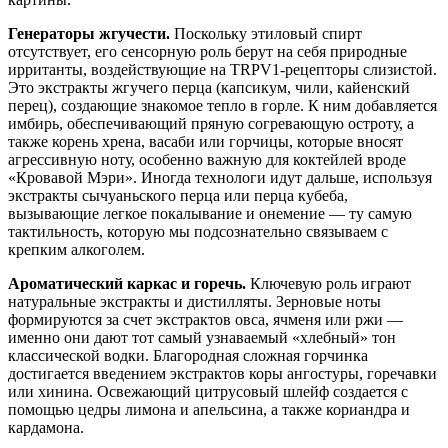
Генераторы жгучести.
Поскольку этиловый спирт
отсутствует, его сенсорную роль берут на себя природные
ирританты, воздействующие на TRPV1-рецепторы слизистой.
Это экстракты жгучего перца (капсикум, чили, кайенский
перец), создающие знакомое тепло в горле. К ним добавляется
имбирь, обеспечивающий пряную согревающую остроту, а
также корень хрена, васаби или горчицы, которые вносят
агрессивную ноту, особенно важную для коктейлей вроде
«Кровавой Мэри». Иногда технологи идут дальше, используя
экстракты сычуаньского перца или перца кубеба,
вызывающие легкое покалывание и онемение — ту самую
тактильность, которую мы подсознательно связываем с
крепким алкоголем.
Ароматический каркас и горечь.
Ключевую роль играют
натуральные экстракты и дистилляты. Зерновые ноты
формируются за счет экстрактов овса, ячменя или ржи —
именно они дают тот самый узнаваемый «хлебный» тон
классической водки. Благородная сложная горчинка
достигается введением экстрактов коры ангостуры, горечавки
или хинина. Освежающий цитрусовый шлейф создается с
помощью цедры лимона и апельсина, а также кориандра и
кардамона.