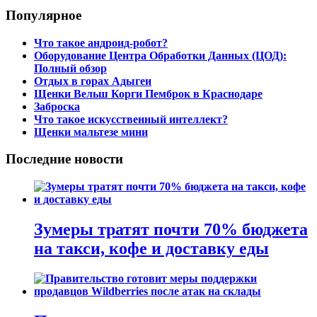
Популярное
Что такое андроид-робот?
Оборудование Центра Обработки Данных (ЦОД):
Полный обзор
Отдых в горах Адыгеи
Щенки Вельш Корги Пемброк в Краснодаре
Заброска
Что такое искусственный интеллект?
Щенки мальтезе мини
Последние новости
Зумеры тратят почти 70% бюджета
на такси, кофе и доставку еды