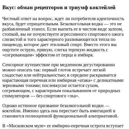
Вкус: обман рецепторов и триумф коктейлей
Честный ответ на вопрос, ждет ли потребителя идентичность
вкуса, будет отрицательным. Безалкогольная водка — это не
разбавленный этанол. Если выпить ее в чистом виде залпом,
стопкой, вы не почувствуете агрессивного спиртового ожога
слизистой и того характерного разливающегося тепла по
пищеводу, которое дает этиловый спирт. Вместо этого вы
ощутите острую, пряную, слегка терпкую жидкость с
«согревающим» эффектом от перца и имбиря.
Сенсорное путешествие при медленном дегустировании
можно описать так: первый глоток встречает легкой
сладостью или нейтральностью; в середине раскрывается
нарастающая перечная или имбирная «атака» с деликатными
зерновыми тонами; послевкусие остается сухим,
согревающим, с характерным покалыванием от природных
стимуляторов — без спиртового «эха».
Однако истинное призвание безалкогольной водки —
коктейли. Именно здесь она перестает быть имитацией и
становится полноценной функциональной альтернативой.
В «Московском муле» ее имбирно-перечная острота вступает