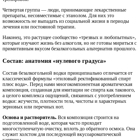
Четвертая группа — люди, принимающие лекарственные
препараты, несовместимые с этанолом. Для них это
возможность не выпадать из социальной жизни в периоды
лечения или постоянной терапии.
Наконец, это растущее сообщество «трезвых и любопытных»,
которые изучают жизнь без алкоголя, но не готовы мириться с
примитивным вкусом безалкогольных альтернатив прошлого.
Состав: анатомия «нулевого градуса»
Состав безалкогольной водки принципиально отличается от
классической формулы «этиловый ректификованный спирт
плюс вода». Перед нами многокомпонентная ароматическая
композиция, созданная для имитации не спирта как такового,
а целого комплекса ощущений, связанных с употреблением
водки: жгучести, плотности тела, чистоты и характерных
зерновых или перечных нот.
Основа и растворитель.
Вся композиция строится на
подготовленной воде, которая часто проходит
многоступенчатую очистку, вплоть до обратного осмоса. Она
служит холстом для последующей вкусоароматической
картины.