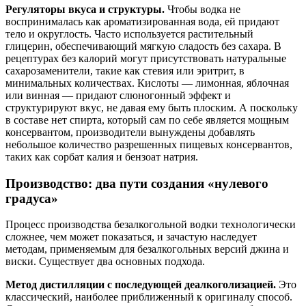
Регуляторы вкуса и структуры.
Чтобы водка не
воспринималась как ароматизированная вода, ей придают
тело и округлость. Часто используется растительный
глицерин, обеспечивающий мягкую сладость без сахара. В
рецептурах без калорий могут присутствовать натуральные
сахарозаменители, такие как стевия или эритрит, в
минимальных количествах. Кислоты — лимонная, яблочная
или винная — придают слюногонный эффект и
структурируют вкус, не давая ему быть плоским. А поскольку
в составе нет спирта, который сам по себе является мощным
консервантом, производители вынуждены добавлять
небольшое количество разрешенных пищевых консервантов,
таких как сорбат калия и бензоат натрия.
Производство: два пути создания «нулевого
градуса»
Процесс производства безалкогольной водки технологически
сложнее, чем может показаться, и зачастую наследует
методам, применяемым для безалкогольных версий джина и
виски. Существует два основных подхода.
Метод дистилляции с последующей деалкоголизацией.
Это
классический, наиболее приближенный к оригиналу способ.