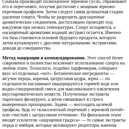
Сначала производят полноценное зерновое сусло, сбраживают
его и перегоняют, получая дистиллят с мощным зерново-
перечным профилем. Затем следует самая деликатная стадия:
удаление спирта. Чтобы не разрушить драгоценные
ароматические соединения, дистилляцию проводят под
вакуумом при низких температурах. Спирт испаряется, а
насыщенный ароматами водный экстракт остается. Именно
эта база становится основой будущего продукта, которую
затем купажируют с другими натуральными экстрактами,
доводя до совершенства.
Метод мацерации и компаундирования.
Этот способ более
современен и полностью исключает использование спирта на
любом этапе. Технологи, подобно парфюмерам, собирают
вкус из отдельных «нот». Ботанические ингредиенты —
жгучие перцы, коренья, цитрусовая цедра, зерна — по
отдельности настаивают (мацерируют) в горячей воде или
водно-глицериновой смеси для максимального извлечения
вкусоароматических веществ. Полученные экстракты
тщательно фильтруют, а затем смешивают в строго
выверенных пропорциях. Задача — воссоздать целевой
профиль, будь то «классический перечный с зерновой нотой»
или «чистый с цитрусовым оттенком». На финальном этапе
вводят усилители «ощущения градуса» — те самые экстракты
перца и имбиря, которые активируют рецепторы жжения.