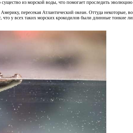
ло существо из морской воды, что помогает проследить эволюц
мерику, пересекая Атлантический океан. Оттуда некоторые, воз
ют, что у всех таких морских крокодилов были длинные тонкие л