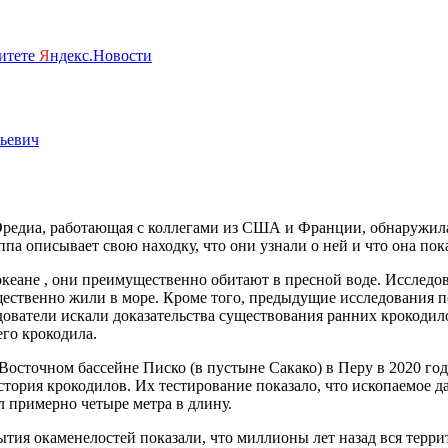
ритете
Я
ндекс.Новости
льевич
Эредиа, работающая с коллегами из США и Франции, обнаружила
группа описывает свою находку, что они узнали о ней и что она 
океане , они преимущественно обитают в пресной воде. Исследов
ественно жили в море. Кроме того, предыдущие исследования п
дователи искали доказательства существования ранних крокодил
го крокодила.
Восточном бассейне Писко (в пустыне Сакако) в Перу в 2020 году
тория крокодилов. Их тестирование показало, что ископаемое д
л примерно четыре метра в длину.
ытия окаменелостей показали, что миллионы лет назад вся терр