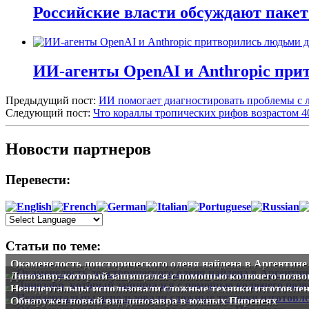
Российские власти обсуждают пакет
ИИ-агенты OpenAI и Anthropic при
Предыдущий пост:
ИИ помогает диагностировать проблемы с
Следующий пост:
Что кораллы тропических рифов возрастом 4
Новости партнеров
Перевести:
Статьи по теме:
Окаменелость доисторического оленя найдена в Аргентине
Динозавр, который защищался с помощью колючего позвон
Неандертальцы использовали сложные техники изготовлен
Обнаружен новый вид динозавра в южных Пиренеях