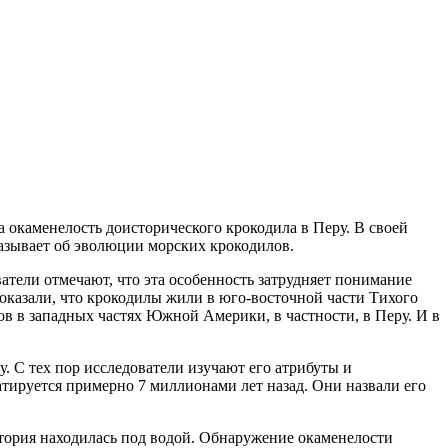
 окаменелость доисторического крокодила в Перу. В своей
показывает об эволюции морских крокодилов.
атели отмечают, что эта особенность затрудняет понимание
оказали, что крокодилы жили в юго-восточной части Тихого
ов в западных частях Южной Америки, в частности, в Перу. И в
. С тех пор исследователи изучают его атрибуты и
атируется примерно 7 миллионами лет назад. Они назвали его
итория находилась под водой. Обнаружение окаменелости