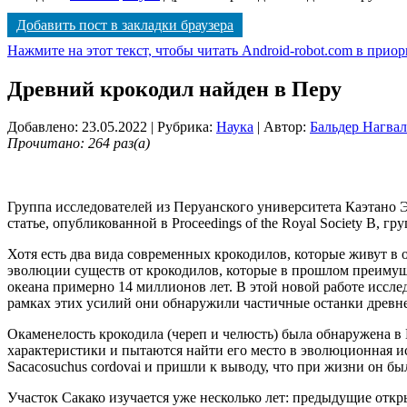
Добавить пост в закладки браузера
Нажмите на этот текст, чтобы читать Android-robot.com в прио
Древний крокодил найден в Перу
Добавлено: 23.05.2022
| Рубрика:
Наука
| Автор:
Бальдер Нагва
Прочитано: 264 раз(а)
Группа исследователей из Перуанского университета Каэтано 
статье, опубликованной в Proceedings of the Royal Society B, 
Хотя есть два вида современных крокодилов, которые живут в 
эволюции существ от крокодилов, которые в прошлом преимущ
океана примерно 14 миллионов лет. В этой новой работе иссле
рамках этих усилий они обнаружили частичные останки древне
Окаменелость крокодила (череп и челюсть) была обнаружена в 
характеристики и пытаются найти его место в эволюционная ис
Sacacosuchus cordovai и пришли к выводу, что при жизни он бы
Участок Сакако изучается уже несколько лет: предыдущие откр