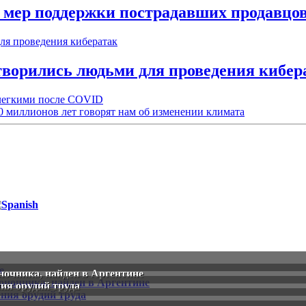
 мер поддержки пострадавших продавцов
творились людьми для проведения кибер
 легкими после COVID
0 миллионов лет говорят нам об изменении климата
очника, найден в Аргентине
ия орудий труда