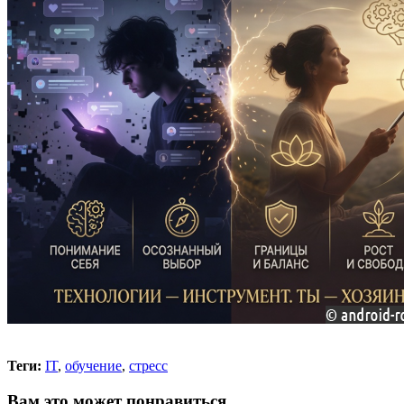
Теги:
IT
,
обучение
,
стресс
Вам это может понравиться...