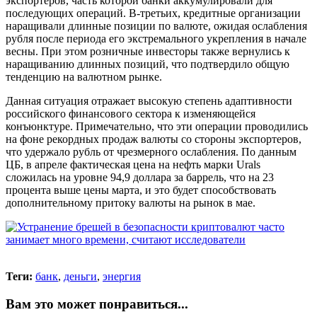
экспортеров, часть которой банки аккумулировали для
последующих операций. В-третьих, кредитные организации
наращивали длинные позиции по валюте, ожидая ослабления
рубля после периода его экстремального укрепления в начале
весны. При этом розничные инвесторы также вернулись к
наращиванию длинных позиций, что подтвердило общую
тенденцию на валютном рынке.
Данная ситуация отражает высокую степень адаптивности
российского финансового сектора к изменяющейся
конъюнктуре. Примечательно, что эти операции проводились
на фоне рекордных продаж валюты со стороны экспортеров,
что удержало рубль от чрезмерного ослабления. По данным
ЦБ, в апреле фактическая цена на нефть марки Urals
сложилась на уровне 94,9 доллара за баррель, что на 23
процента выше цены марта, и это будет способствовать
дополнительному притоку валюты на рынок в мае.
Теги:
банк
,
деньги
,
энергия
Вам это может понравиться...