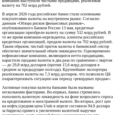
компании выступили чистыми продавцами, реализовав
валюту на 702 млрд рублей.
В апреле 2026 года российские банки стали основными
покупателями валюты на внутреннем рынке. Согласно
данным «Обзора рисков финансовых рынков»,
опубликованного Банком России 13 мая, кредитные
организации приобрели валюту на сумму 532 млрд рублей. В
то же время компании-нерезиденты, клиенты российских
кредитных организаций, продали валюты на 702 млрд рублей.
Таким образом, чистый приток валюты в банковский сектор
обеспечил значительный объем ликвидности. Одновременно
нефинансовые компании, являющиеся нетто-продавцами,
нарастили продажи валюты в два раза по сравнению с мартом
— до 29,8 млрд долларов (против 15,6 млрд долларов в
среднем за предыдущие полгода). Крупнейшие экспортеры
реализовали валюты на 7,3 млрд долларов, что позволило ЦБ
охарактеризовать ситуацию как период «рекордных продаж».
Активные покупки валюты банками были вызваны
несколькими факторами. Во-первых, банки стремились
пополнить валютную ликвидность на фоне возросшего спроса
на кредитование в иностранной валюте. Во-вторых, рост цен
на нефть (средняя цена Urals в апреле составила 94,9 доллара
за баррель) привел к увеличению валютной выручки