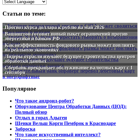
Статьи по теме:
Прогноз курса доллара к рублю на май 2026
Вашингтон готовит новый пакет ограничений против
энергетики и банков РФ
Как неэффективность фондового рынка может повлиять
на реальную экономику
Лидеры отрасли изучают будущее строительства центров
обработки данных
Сбербанк прекращает обслуживание валютных карт с 1
сентября
Популярное
Что такое андроид-робот?
Оборудование Центра Обработки Данных (ЦОД):
Полный обзор
Отдых в горах Адыгеи
Щенки Вельш Корги Пемброк в Краснодаре
Заброска
Что такое искусственный интеллект?