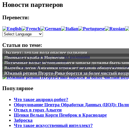
Новости партнеров
Перевести:
Статьи по теме:
Эксперт: теплая вода опаснее радиации
Промысел краба в Норвегии
Подземные воды: истощающиеся запасы должны быть за
Вырубка лесов Амазонки угрожает недавно обнаруженным
Южный регион Пуэрто-Рико борется за более чистый возду
Популярное
Что такое андроид-робот?
Оборудование Центра Обработки Данных (ЦОД): Полн
Отдых в горах Адыгеи
Щенки Вельш Корги Пемброк в Краснодаре
Заброска
Что такое искусственный интеллект?