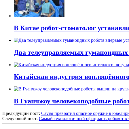
В Китае робот-стоматолог устанавли
Два телеуправляемых гуманоидных 
Китайская индустрия воплощённого 
В Гуанчжоу человекоподобные робо
Предыдущий пост:
Caviar превратил опасное оружие в ювели
Следующий пост:
Самый технологичный официант: робокот в