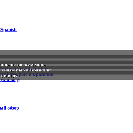
щищены во всем мире
 видам рыб в Бразилии
х и воду
ый обзор