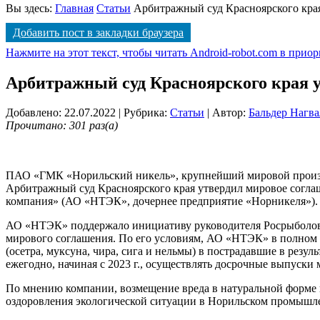
Вы здесь:
Главная
Статьи
Арбитражный суд Красноярского кра
Добавить пост в закладки браузера
Нажмите на этот текст, чтобы читать Android-robot.com в прио
Арбитражный суд Красноярского края 
Добавлено: 22.07.2022
| Рубрика:
Статьи
| Автор:
Бальдер Нагва
Прочитано: 301 раз(а)
ПАО «ГМК «Норильский никель», крупнейший мировой производ
Арбитражный суд Красноярского края утвердил мировое согл
компания» (АО «НТЭК», дочернее предприятие «Норникеля»).
АО «НТЭК» поддержало инициативу руководителя Росрыболовст
мирового соглашения. По его условиям, АО «НТЭК» в полном 
(осетра, муксуна, чира, сига и нельмы) в пострадавшие в резул
ежегодно, начиная с 2023 г., осуществлять досрочные выпуски 
По мнению компании, возмещение вреда в натуральной форме 
оздоровления экологической ситуации в Норильском промышл