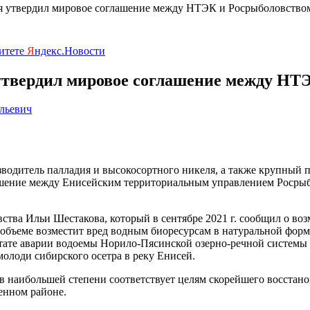
я утвердил мировое соглашение между НТЭК и Росрыболовство
ритете
Я
ндекс.Новости
утвердил мировое соглашение между НТ
льевич
итель палладия и высокосортного никеля, а также крупный про
ашение между Енисейским территориальным управлением Росрыб
ва Ильи Шестакова, который в сентябре 2021 г. сообщил о во
объеме возместит вред водным биоресурсам в натуральной фор
ьтате аварии водоемы Норило-Пясинской озерно-речной системы в 
молоди сибирского осетра в реку Енисей.
в наибольшей степени соответствует целям скорейшего восстан
енном районе.