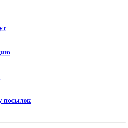
ут
цию
»
у посылок