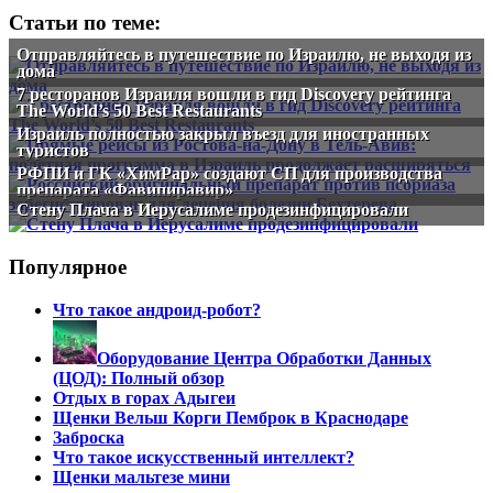
Статьи по теме:
Отправляйтесь в путешествие по Израилю, не выходя из
дома
7 ресторанов Израиля вошли в гид Discovery рейтинга
The World’s 50 Best Restaurants
Израиль полностью закрыл въезд для иностранных
туристов
РФПИ и ГК «ХимРар» создают СП для производства
препарата «Фавипиравир»
Стену Плача в Иерусалиме продезинфицировали
Популярное
Что такое андроид-робот?
Оборудование Центра Обработки Данных
(ЦОД): Полный обзор
Отдых в горах Адыгеи
Щенки Вельш Корги Пемброк в Краснодаре
Заброска
Что такое искусственный интеллект?
Щенки мальтезе мини