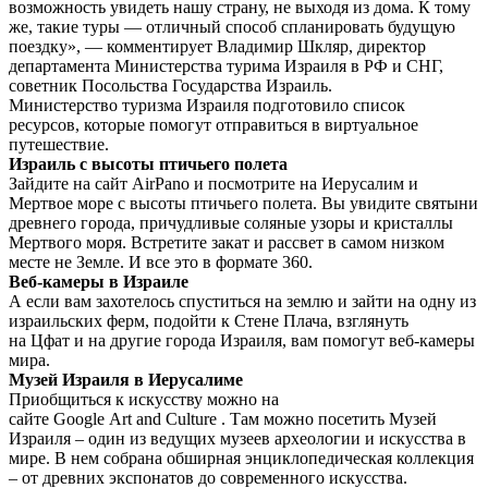
возможность увидеть нашу страну, не выходя из дома. К тому
же, такие туры — отличный способ спланировать будущую
поездку», — комментирует Владимир Шкляр, директор
департамента Министерства турима Израиля в РФ и СНГ,
советник Посольства Государства Израиль.
Министерство туризма Израиля подготовило список
ресурсов, которые помогут отправиться в виртуальное
путешествие.
Израиль с высоты птичьего полета
Зайдите на сайт AirPanо и посмотрите на Иерусалим и
Мертвое море с высоты птичьего полета. Вы увидите святыни
древнего города, причудливые соляные узоры и кристаллы
Мертвого моря. Встретите закат и рассвет в самом низком
месте не Земле. И все это в формате 360.
Веб-камеры в Израиле
А если вам захотелось спуститься на землю и зайти на одну из
израильских ферм, подойти к Стене Плача, взглянуть
на Цфат и на другие города Израиля, вам помогут веб-камеры
мира.
Музей Израиля в Иерусалиме
Приобщиться к искусству можно на
сайте Google Art and Culture . Там можно посетить Музей
Израиля – один из ведущих музеев археологии и искусства в
мире. В нем собрана обширная энциклопедическая коллекция
– от древних экспонатов до современного искусства.