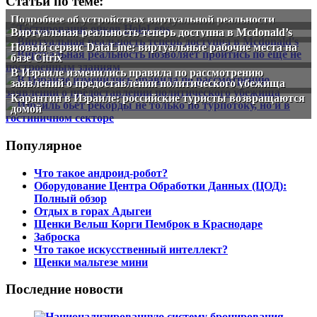
Статьи по теме:
Подробнее об устройствах виртуальной реальности
Виртуальная реальность теперь доступна в Mcdonald’s
Новый сервис DataLine: виртуальные рабочие места на
базе Citrix
В Израиле изменились правила по рассмотрению
заявлений о предоставлении политического убежища
Карантин в Израиле: российские туристы возвращаются
домой
Популярное
Что такое андроид-робот?
Оборудование Центра Обработки Данных (ЦОД):
Полный обзор
Отдых в горах Адыгеи
Щенки Вельш Корги Пемброк в Краснодаре
Заброска
Что такое искусственный интеллект?
Щенки мальтезе мини
Последние новости