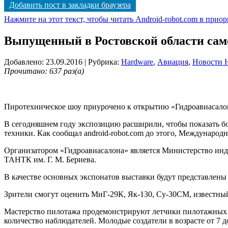
Добавить пост в закладки браузера
Нажмите на этот текст, чтобы читать Android-robot.com в прио
Выпущенный в Ростовской области само
Добавлено: 23.09.2016
| Рубрика:
Hardware
,
Авиация
,
Новости H
Прочитано: 637 раз(а)
Пиротехническое шоу приурочено к открытию «Гидроавиасало
В сегодняшнем году экспозицию расширили, чтобы показать бол
техники. Как сообщал android-robot.com до этого, Международн
Организатором «Гидроавиасалона» является Министерство инд
ТАНТК им. Г. М. Бериева.
В качестве основных экспонатов выставки будут представлены
Зрители смогут оценить МиГ-29К, Як-130, Су-30СМ, известный S
Мастерство пилотажа продемонстрируют летчики пилотажных г
количество наблюдателей. Молодые создатели в возрасте от 7