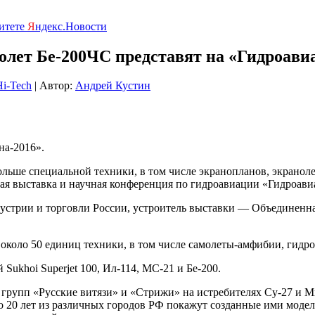
ритете
Я
ндекс.Новости
лет Бе-200ЧС представят на «Гидроави
i-Tech
| Автор:
Андрей Кустин
на-2016».
ьше специальной техники, в том числе экранопланов, экранолет
ая выставка и научная конференция по гидроавиации «Гидроавиас
устрии и торговли России, устроитель выставки — Объединенн
 около 50 единиц техники, в том числе самолеты-амфибии, гидро
ukhoi Superjet 100, Ил-114, МС-21 и Бе-200.
рупп «Русские витязи» и «Стрижи» на истребителях Су-27 и Ми
 до 20 лет из различных городов РФ покажут созданные ими мод