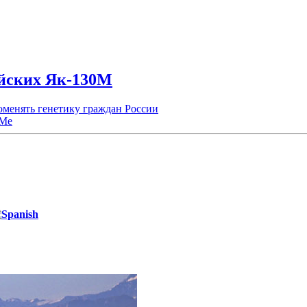
ийских Як-130М
менять генетику граждан России
УМе