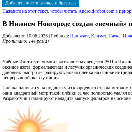
Добавить пост в закладки браузера
Нажмите на этот текст, чтобы читать Android-robot.com в прио
В Нижнем Новгороде создан «вечный» п
Добавлено: 10.06.2026
| Рубрика:
Hardware
,
Климат
,
Наука
,
Нов
Прочитано: 144 раз(а)
Учёные Института химии высокочистых веществ РАН в Нижнем
оксидов азота, формальдегида и летучих органических соедине
довольно быстро деградируют, новая плёнка на основе нитрида
непрерывной эксплуатации.
Плёнка наносится на подложку из кварцевого стекла методом х
один квадратный метр такой плёнки за час полностью удалял 
Разработчики планируют наладить выпуск фильтров на основе 