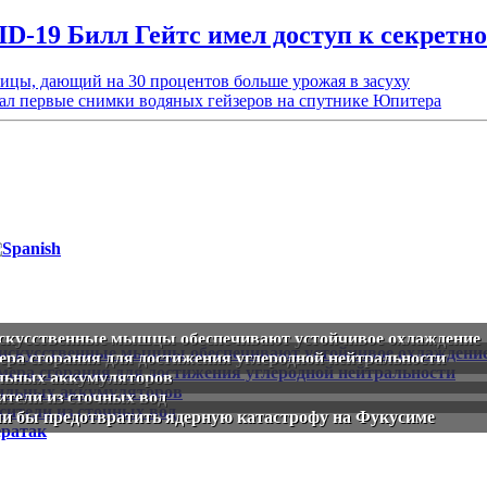
D-19 Билл Гейтс имел доступ к секрет
ицы, дающий на 30 процентов больше урожая в засуху
лал первые снимки водяных гейзеров на спутнике Юпитера
искусственные мышцы обеспечивают устойчивое охлаждение
ера сгорания для достижения углеродной нейтральности
ильных аккумуляторов
ители из сточных вод
ли бы предотвратить ядерную катастрофу на Фукусиме