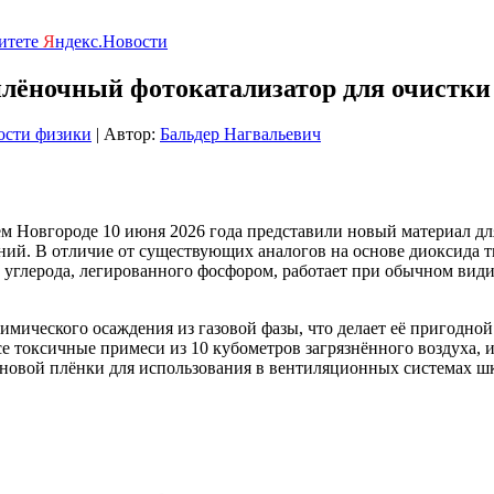
ритете
Я
ндекс.Новости
лёночный фотокатализатор для очистки 
ости физики
| Автор:
Бальдер Нагвальевич
 Новгороде 10 июня 2026 года представили новый материал дл
ний. В отличие от существующих аналогов на основе диоксида т
 углерода, легированного фосфором, работает при обычном видим
имического осаждения из газовой фазы, что делает её пригодно
все токсичные примеси из 10 кубометров загрязнённого воздуха
новой плёнки для использования в вентиляционных системах шко