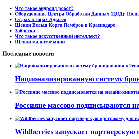
Что такое андроид-робот?
Оборудование Центра Обработки Данных (ЦОД): Полн
Отдых в горах Адыгеи
Щенки Вельш Корги Пемброк в Краснодаре
Заброска
Что такое искусственный интеллект?
Щенки мальтезе мини
Последние новости
Национализированную систему брон
Россияне массово подписываются на
Wildberries запускает партнерскую