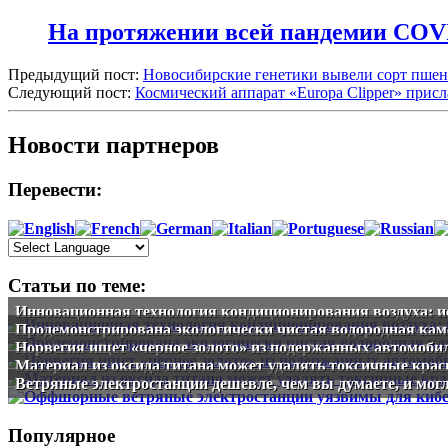
На протяжении всей пандемии COVI
Предыдущий пост:
Новосибирские генетики вывели сорт пшен
Следующий пост:
Космический аппарат «Europa Clipper» прис
Новости партнеров
Перевести:
Статьи по теме:
Инновационная технология кондиционирования воздуха: 
Продемонстрирована экологически чистая водородная кам
Норвегия ищет «черное золото» из подержанных автомоб
Материал из оксида титана может удалять токсичные крас
Ветряные электростанции дешевле, чем вы думаете, и мог
Популярное