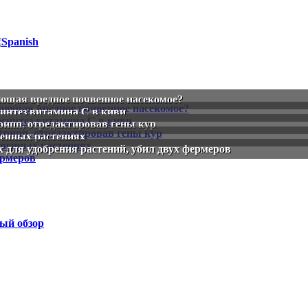
ающая вредное почвенное насекомое?
интез витамина С в киви
рипп, отредактировав гены кур
венных растениях
для удобрения растений, убил двух фермеров
ый обзор