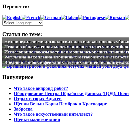
Перевести:
Статьи по теме:
Не повредит ли микроэкологии пластиковая пленка, убив
Недавно обнаруженная молекулярная сеть регулирует биос
Исследование показывает, как можно искоренить птичий г
Регуляция накопления вторичных метаболитов в лекарст
Вредный грибок в фекалиях летучих мышей, используемых 
Популярное
Что такое андроид-робот?
Оборудование Центра Обработки Данных (ЦОД): Полн
Отдых в горах Адыгеи
Щенки Вельш Корги Пемброк в Краснодаре
Заброска
Что такое искусственный интеллект?
Щенки мальтезе мини