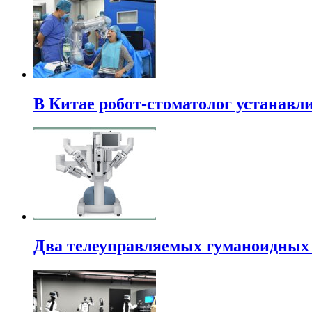
В Китае робот-стоматолог устанавли
Два телеуправляемых гуманоидных 