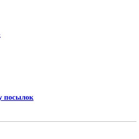
»
у посылок