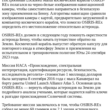
Построенный Lockheed Martin космический корабль OSIRIS-
REx полагался на черно-белые изображения навигационной
камеры, чтобы самостоятельно направиться в безопасную
зону приземления на Бенну. Алгоритмы навигации сравнили
изображения камеры с картой, предварительно загруженной в
компьютер космического корабля, что помогло OSIRIS-REx
определить его местоположение относительно астероида.
OSIRIS-REx должен в следующем году покинуть окрестности
астероида Бенну, чтобы начать путешествие обратно на
Землю. Космический корабль выпустит обратную капсулу для
повторного входа в атмосферу Земли и приземления на
испытательном и тренировочном полигоне Юты 24 сентября
2023 года.
Миссия НАСА «Происхождение, спектральная
интерпретация, идентификация ресурсов, безопасность,
исследователь реголита» стоимостью 1 миллиард долларов
была запущена 8 сентября 2016 года с мыса Канаверал на
борту ракеты United Launch Alliance Atlas 5. Основная цель
OSIRIS-REx — вернуть образцы астероидов на Землю для
подробного анализа учеными, которые надеются найти ключи
к разгадке происхождения Солнечной системы.
Требование миссии заключалось в том, чтобы OSIRIS-REx
собрал не менее 60 граммов или 2,1 унции астероидного