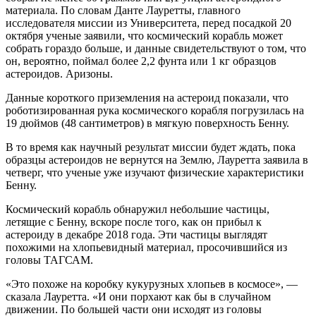
материала. По словам Данте Лауретты, главного
исследователя миссии из Университета, перед посадкой 20
октября ученые заявили, что космический корабль может
собрать гораздо больше, и данные свидетельствуют о том, что
он, вероятно, поймал более 2,2 фунта или 1 кг образцов
астероидов. Аризоны.
Данные короткого приземления на астероид показали, что
роботизированная рука космического корабля погрузилась на
19 дюймов (48 сантиметров) в мягкую поверхность Бенну.
В то время как научный результат миссии будет ждать, пока
образцы астероидов не вернутся на Землю, Лауретта заявила в
четверг, что ученые уже изучают физические характеристики
Бенну.
Космический корабль обнаружил небольшие частицы,
летящие с Бенну, вскоре после того, как он прибыл к
астероиду в декабре 2018 года. Эти частицы выглядят
похожими на хлопьевидный материал, просочившийся из
головы ТАГСАМ.
«Это похоже на коробку кукурузных хлопьев в космосе», —
сказала Лауретта. «И они порхают как бы в случайном
движении. По большей части они исходят из головы