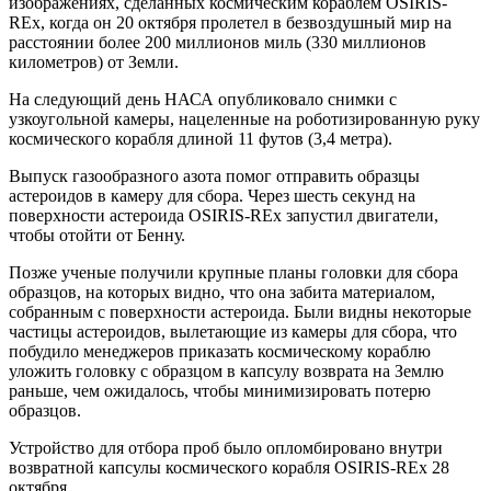
изображениях, сделанных космическим кораблем OSIRIS-
REx, когда он 20 октября пролетел в безвоздушный мир на
расстоянии более 200 миллионов миль (330 миллионов
километров) от Земли.
На следующий день НАСА опубликовало снимки с
узкоугольной камеры, нацеленные на роботизированную руку
космического корабля длиной 11 футов (3,4 метра).
Выпуск газообразного азота помог отправить образцы
астероидов в камеру для сбора. Через шесть секунд на
поверхности астероида OSIRIS-REx запустил двигатели,
чтобы отойти от Бенну.
Позже ученые получили крупные планы головки для сбора
образцов, на которых видно, что она забита материалом,
собранным с поверхности астероида. Были видны некоторые
частицы астероидов, вылетающие из камеры для сбора, что
побудило менеджеров приказать космическому кораблю
уложить головку с образцом в капсулу возврата на Землю
раньше, чем ожидалось, чтобы минимизировать потерю
образцов.
Устройство для отбора проб было опломбировано внутри
возвратной капсулы космического корабля OSIRIS-REx 28
октября.