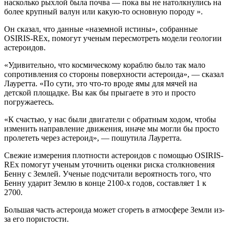
насколько рыхлой была почва — пока вы не натолкнулись на
более крупный валун или какую-то основную породу ».
Он сказал, что данные «наземной истины», собранные
OSIRIS-REx, помогут ученым пересмотреть модели геологии
астероидов.
«Удивительно, что космическому кораблю было так мало
сопротивления со стороны поверхности астероида», — сказал
Лауретта. «По сути, это что-то вроде ямы для мячей на
детской площадке. Вы как бы прыгаете в это и просто
погружаетесь.
«К счастью, у нас были двигатели с обратным ходом, чтобы
изменить направление движения, иначе мы могли бы просто
пролететь через астероид», — пошутила Лауретта.
Свежие измерения плотности астероидов с помощью OSIRIS-
REx помогут ученым уточнить оценки риска столкновения
Бенну с Землей. Ученые подсчитали вероятность того, что
Бенну ударит Землю в конце 2100-х годов, составляет 1 к
2700.
Большая часть астероида может сгореть в атмосфере Земли из-
за его пористости.