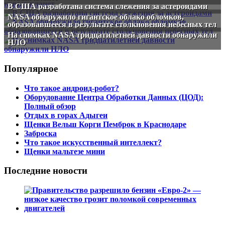
В США разработана система слежения за астероидами
NASA обнаружило гигантское облако обломков,
образовавшееся в результате столкновения небесных тел
На снимках NASA тридцатилетней давности обнаружили
НЛО
Популярное
Что такое андроид-робот?
Оборудование Центра Обработки Данных (ЦОД):
Полный обзор
Отдых в горах Адыгеи
Щенки Вельш Корги Пемброк в Краснодаре
Заброска
Что такое искусственный интеллект?
Щенки мальтезе мини
Последние новости