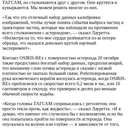
ТАГСАМ, но сталкиваются друг с другом. Они крутятся и
кувыркаются. Мы можем решить многие из них.
«Так что это отличный набор данных калибровки
изображений, чтобы лучше понять события выброса частиц и
траектории частиц, которые мы наблюдали на протяжении
всего столкновения с астероидом», — сказал Лауретта.
«Несмотря на то, что мое сердце разбивается из-за потери
образца, это оказался довольно крутой научный
эксперимент».
Контакт OSIRIS-REx с поверхностью астероида 20 октября
также предоставил богатый набор данных, предполагающий,
что внешнему слою почвы астероида и скалам с низкой
плотностью не хватало большой связи. Роботизированная
рука космического корабля коснулась астероида, когда OSIRIS-
REx приблизился со скоростью всего 0,2 мили в час, или 10
сантиметров в секунду, что примерно в десять раз меньше
обычной скорости ходьбы.
«Когда головка ТАГСАМ соприкасалась с реголитом, она
просто текла прочь, как жидкость», — сказал Лауретта. «И я
думаю, что именно это случилось бы с космонавтом, если бы
она попыталась пройти по поверхности астероида. Она
опускалась на колени или глубже — в зависимости от того,