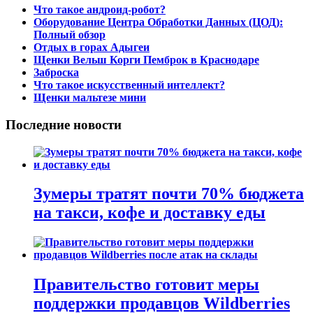
Что такое андроид-робот?
Оборудование Центра Обработки Данных (ЦОД):
Полный обзор
Отдых в горах Адыгеи
Щенки Вельш Корги Пемброк в Краснодаре
Заброска
Что такое искусственный интеллект?
Щенки мальтезе мини
Последние новости
Зумеры тратят почти 70% бюджета
на такси, кофе и доставку еды
Правительство готовит меры
поддержки продавцов Wildberries