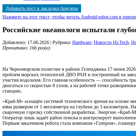
Добавить пост в закладки браузера
Нажмите на этот текст, чтобы читать Android-robot.com в прио
Российские океанологи испытали глубо
Добавлено: 17.06.2026
| Рубрика:
Hardware
,
Новости Hi-Tech
,
Н
Прочитано: 166 раз(а)
На Черноморском полигоне в районе Геленджика 17 июня 2026
проблем морских технологий ДВО РАН и построенный на заводе
участия водолазов. Его главная особенность — способность т
двигаться со скоростью 8 узлов, а на рабочей точке разворач
станцию.
«Краб-М» оснащён системой технического зрения на основе м
язвы размером от 1 миллиметра на глубине до 3 километров. Н
сварочную горелку собственной разработки. Энергию «Краб-М» 
Оператор лишь задаёт район поиска и контролирует выполнен
Первым заказчиком робота стала компания «Газпром», планиру