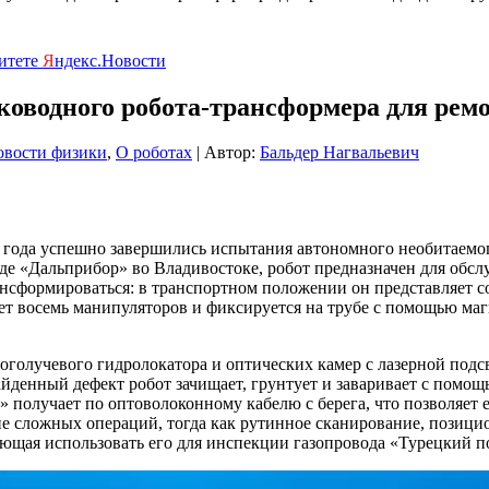
ритете
Я
ндекс.Новости
ководного робота-трансформера для рем
овости физики
,
О роботах
| Автор:
Бальдер Нагвальевич
 года успешно завершились испытания автономного необитаемо
 «Дальприбор» во Владивостоке, робот предназначен для обслу
рансформироваться: в транспортном положении он представляет 
ивает восемь манипуляторов и фиксируется на трубе с помощью 
ноголучевого гидролокатора и оптических камер с лазерной по
айденный дефект робот зачищает, грунтует и заваривает с помощ
получает по оптоволоконному кабелю с берега, что позволяет е
ие сложных операций, тогда как рутинное сканирование, позиц
ющая использовать его для инспекции газопровода «Турецкий по