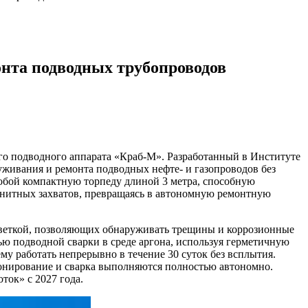
онта подводных трубопроводов
го подводного аппарата «Краб-М». Разработанный в Институте
живания и ремонта подводных нефте- и газопроводов без
собой компактную торпеду длиной 3 метра, способную
магнитных захватов, превращаясь в автономную ремонтную
дсветкой, позволяющих обнаруживать трещины и коррозионные
ью подводной сварки в среде аргона, используя герметичную
му работать непрерывно в течение 30 суток без всплытия.
ионирование и сварка выполняются полностью автономно.
ток» с 2027 года.