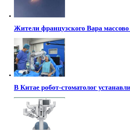
Жители французского Вара массово
В Китае робот-стоматолог устанавли