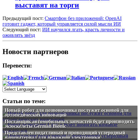
выставят на торги
Предыдущий пост:
Смартфон без приложений: OpenAI
готовит гаджет, который управляется силой мысли ИИ
Следующий пост:
ИИ научился лгать, красть личности и
оживлять звёзд
Новости партнеров
Перевести:
Статьи по теме:
Новый робот для позвоночника послужит основой для
ортопедических инноваций
Поставщик автомобильных запчастей будет производить
экзоскелеты German Bionic
Представлен податливый и проводящий углеродный
наноматериал для накожной электроники