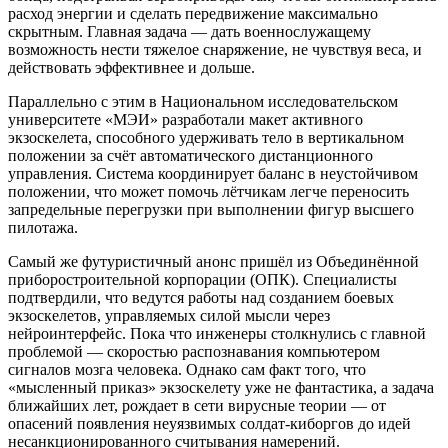
расход энергии и сделать передвижение максимально
скрытным. Главная задача — дать военнослужащему
возможность нести тяжелое снаряжение, не чувствуя веса, и
действовать эффективнее и дольше.
Параллельно с этим в Национальном исследовательском
университете «МЭИ» разработали макет активного
экзоскелета, способного удерживать тело в вертикальном
положении за счёт автоматического дистанционного
управления. Система координирует баланс в неустойчивом
положении, что может помочь лётчикам легче переносить
запредельные перегрузки при выполнении фигур высшего
пилотажа.
Самый же футуристичный анонс пришёл из Объединённой
приборостроительной корпорации (ОПК). Специалисты
подтвердили, что ведутся работы над созданием боевых
экзоскелетов, управляемых силой мысли через
нейроинтерфейс. Пока что инженеры столкнулись с главной
проблемой — скоростью распознавания компьютером
сигналов мозга человека. Однако сам факт того, что
«мысленный приказ» экзоскелету уже не фантастика, а задача
ближайших лет, рождает в сети вирусные теории — от
опасений появления неуязвимых солдат-киборгов до идей
несанкционированного считывания намерений.