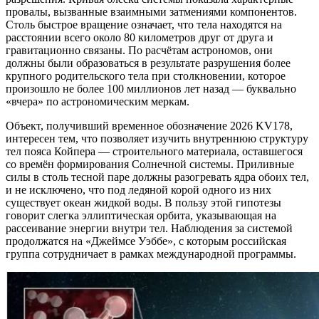
провалы, вызванные взаимными затмениями компонентов.
Столь быстрое вращение означает, что тела находятся на
расстоянии всего около 80 километров друг от друга и
гравитационно связаны. По расчётам астрономов, они
должны были образоваться в результате разрушения более
крупного родительского тела при столкновении, которое
произошло не более 100 миллионов лет назад — буквально
«вчера» по астрономическим меркам.
Объект, получивший временное обозначение 2026 KV178,
интересен тем, что позволяет изучить внутреннюю структуру
тел пояса Койпера — строительного материала, оставшегося
со времён формирования Солнечной системы. Приливные
силы в столь тесной паре должны разогревать ядра обоих тел,
и не исключено, что под ледяной корой одного из них
существует океан жидкой воды. В пользу этой гипотезы
говорит слегка эллиптическая орбита, указывающая на
рассеивание энергии внутри тел. Наблюдения за системой
продолжатся на «Джеймсе Уэббе», с которым российская
группа сотрудничает в рамках международной программы.