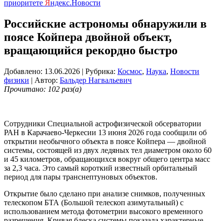
приоритете
Я
ндекс.Новости
Российские астрономы обнаружили в
поясе Койпера двойной объект,
вращающийся рекордно быстро
Добавлено: 13.06.2026
| Рубрика:
Космос
,
Наука
,
Новости
физики
| Автор:
Бальдер Нагвальевич
Прочитано: 102 раз(а)
Сотрудники Специальной астрофизической обсерватории
РАН в Карачаево-Черкесии 13 июня 2026 года сообщили об
открытии необычного объекта в поясе Койпера — двойной
системы, состоящей из двух ледяных тел диаметром около 60
и 45 километров, обращающихся вокруг общего центра масс
за 2,3 часа. Это самый короткий известный орбитальный
период для пары транснептуновых объектов.
Открытие было сделано при анализе снимков, полученных
телескопом БТА (Большой телескоп азимутальный) с
использованием метода фотометрии высокого временного
разрешения. Кривая блеска системы показала характерные