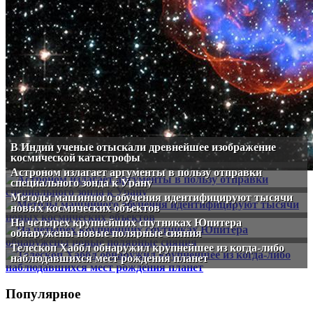
В Индии ученые отыскали древнейшее изображение
космической катастрофы
Астроном излагает аргументы в пользу отправки
специального зонда к Урану
Методы машинного обучения идентифицируют тысячи
новых космических объектов
На четырех крупнейших спутниках Юпитера
обнаружены новые полярные сияния
Телескоп Хаббл обнаружил крупнейшее из когда-либо
наблюдавшихся мест рождения планет
Популярное