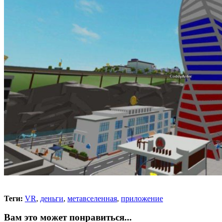
Теги:
VR
,
деньги
,
метавселенная
,
приложение
Вам это может понравиться...