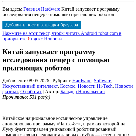
Вы здесь:
Главная
Hardware
Китай запускает программу
исследования пещер с помощью прыгающих роботов
Добавить пост в закладки браузера
Нажмите на этот текст, чтобы читать Android-robot.com в
приоритете
Я
ндекс.Новости
Китай запускает программу
исследования пещер с помощью
прыгающих роботов
Добавлено: 08.05.2026
| Рубрика:
Hardware
,
Software
,
Искусственный интеллект
,
Космос
,
Новости Hi-Tech
,
Новости
физики
,
О роботах
| Автор:
Бальдер Нагвальевич
Прочитано: 531 раз(а)
Китайское национальное космическое управление
анонсировало программу «Чанъэ-8+», в рамках которой на
Луну будет отправлен уникальный роботизированный
комплекс для исследования лавовых трубок — естественных