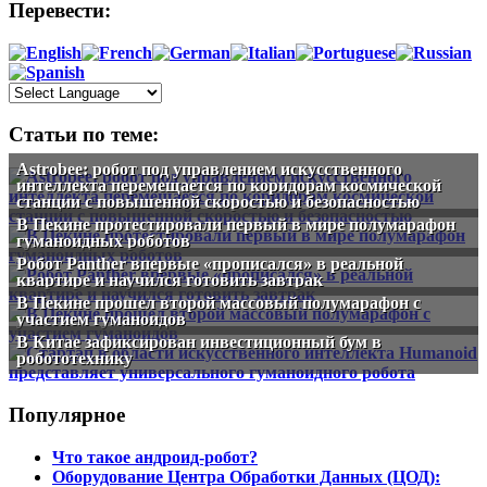
Перевести:
Статьи по теме:
Astrobee: робот под управлением искусственного
интеллекта перемещается по коридорам космической
станции с повышенной скоростью и безопасностью
В Пекине протестировали первый в мире полумарафон
гуманоидных роботов
Робот Panther впервые «прописался» в реальной
квартире и научился готовить завтрак
В Пекине прошел второй массовый полумарафон с
участием гуманоидов
В Китае зафиксирован инвестиционный бум в
робототехнику
Популярное
Что такое андроид-робот?
Оборудование Центра Обработки Данных (ЦОД):