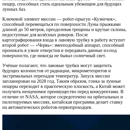
пещер, способных стать идеальным убежищем для будущих
лунных баз.
Ключевой элемент миссии — робот-прыгун «Кузнечик»,
способный перемещаться по поверхности Луны прыжками
длиной до 50 метров, преодолевая трещины и крутые склоны,
недоступные для колёсных роверов. После
картографирования входа в лавовую трубку в работу вступит
второй робот — «Червь»: змееподобный аппарат, способный
проникать в узкие отверстия и передавать данные из-под
поверхности, где никогда не бывал солнечный свет.
Учёные полагают, что лавовые трубки могут защитить
будущих колонистов от радиации, микрометеоритов и
экстремальных перепадов температур. Запуск миссии
запланирован на 2028 год. Таким образом, гонка за лунные
пещеры переходит в практическую плоскость, а Китай может
получить неоценимое преимущество перед конкурентами. В
отличие от NASA, которое сосредоточено на орбитальных и
пилотируемых миссиях, китайская программа делает ставку
на автоматических роботов-первопроходцев.