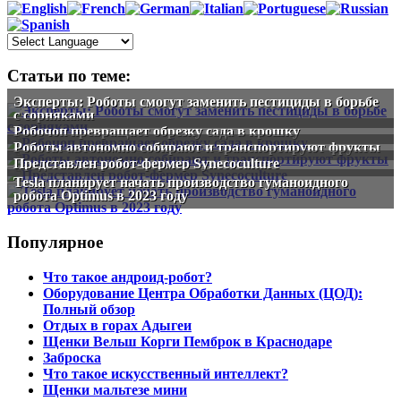
Статьи по теме:
Эксперты: Роботы смогут заменить пестициды в борьбе
с сорняками
Робочоп превращает обрезку сада в крошку
Роботы автономно собирают и транспортируют фрукты
Представлен робот-фермер Synecoculture
Tesla планирует начать производство гуманоидного
робота Optimus в 2023 году
Популярное
Что такое андроид-робот?
Оборудование Центра Обработки Данных (ЦОД):
Полный обзор
Отдых в горах Адыгеи
Щенки Вельш Корги Пемброк в Краснодаре
Заброска
Что такое искусственный интеллект?
Щенки мальтезе мини