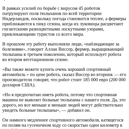
В рамках усилий по борьбе с вирусом 45 роботов
патрулируют поля тюльпанов по всей территории
Нидерландов, поскольку погода становится теплее, а фермеры
приближаются к пику сезона, когда их луковицы расцветают
гигантскими разноцветными лоскутными узорами,
привлекающими туристов со всего мира.
В прошлом эту работу выполняли люди, «наблюдающие за
болезнями», говорит Аллан Виссер, фермер, выращивающий
тюльпаны в третьем поколении, который использует робота
во втором вегетационном сезоне.
«Вы также можете купить очень хороший спортивный
автомобиль » по цене робота, сказал Виссер во вторник — его
производители говорят, что робот стоит 185 000 евро (200 000
долларов США).
«Но я предпочитаю иметь робота, потому что спортивная
машина не вывозит больные тюльпаны с нашего поля. Да, это
дорого, но все меньше и меньше людей могут действительно
увидеть больные тюльпаны», — добавил он.
Он намного медленнее спортивного автомобиля, катящегося
по полям на гусеничном ходу со скоростью один километр в