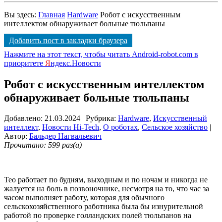
Вы здесь:
Главная
Hardware
Робот с искусственным
интеллектом обнаруживает больные тюльпаны
Добавить пост в закладки браузера
Нажмите на этот текст, чтобы читать Android-robot.com в
приоритете
Я
ндекс.Новости
Робот с искусственным интеллектом
обнаруживает больные тюльпаны
Добавлено: 21.03.2024
| Рубрика:
Hardware
,
Искусственный
интеллект
,
Новости Hi-Tech
,
О роботах
,
Сельское хозяйство
|
Автор:
Бальдер Нагвальевич
Прочитано: 599 раз(а)
Тео работает по будням, выходным и по ночам и никогда не
жалуется на боль в позвоночнике, несмотря на то, что час за
часом выполняет работу, которая для обычного
сельскохозяйственного работника была бы изнурительной
работой по проверке голландских полей тюльпанов на