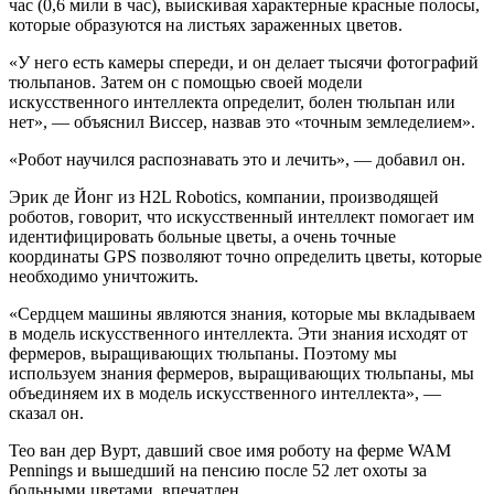
час (0,6 мили в час), выискивая характерные красные полосы,
которые образуются на листьях зараженных цветов.
«У него есть камеры спереди, и он делает тысячи фотографий
тюльпанов. Затем он с помощью своей модели
искусственного интеллекта определит, болен тюльпан или
нет», — объяснил Виссер, назвав это «точным земледелием».
«Робот научился распознавать это и лечить», — добавил он.
Эрик де Йонг из H2L Robotics, компании, производящей
роботов, говорит, что искусственный интеллект помогает им
идентифицировать больные цветы, а очень точные
координаты GPS позволяют точно определить цветы, которые
необходимо уничтожить.
«Сердцем машины являются знания, которые мы вкладываем
в модель искусственного интеллекта. Эти знания исходят от
фермеров, выращивающих тюльпаны. Поэтому мы
используем знания фермеров, выращивающих тюльпаны, мы
объединяем их в модель искусственного интеллекта», —
сказал он.
Тео ван дер Вурт, давший свое имя роботу на ферме WAM
Pennings и вышедший на пенсию после 52 лет охоты за
больными цветами, впечатлен.