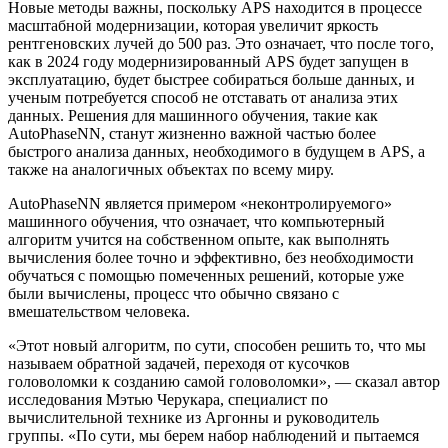
Новые методы важны, поскольку APS находится в процессе
масштабной модернизации, которая увеличит яркость
рентгеновских лучей до 500 раз. Это означает, что после того,
как в 2024 году модернизированный APS будет запущен в
эксплуатацию, будет быстрее собираться больше данных, и
ученым потребуется способ не отставать от анализа этих
данных. Решения для машинного обучения, такие как
AutoPhaseNN, станут жизненно важной частью более
быстрого анализа данных, необходимого в будущем в APS, а
также на аналогичных объектах по всему миру.
AutoPhaseNN является примером «неконтролируемого»
машинного обучения, что означает, что компьютерный
алгоритм учится на собственном опыте, как выполнять
вычисления более точно и эффективно, без необходимости
обучаться с помощью помеченных решений, которые уже
были вычислены, процесс что обычно связано с
вмешательством человека.
«Этот новый алгоритм, по сути, способен решить то, что мы
называем обратной задачей, переходя от кусочков
головоломки к созданию самой головоломки», — сказал автор
исследования Мэтью Черукара, специалист по
вычислительной технике из Аргонны и руководитель
группы. «По сути, мы берем набор наблюдений и пытаемся