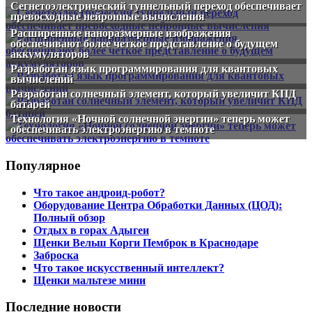
Сегнетоэлектрический туннельный переход обеспечивает
превосходные нейронные вычисления
Расширенные наноразмерные изображения
обеспечивают более четкое представление о будущем
аккумуляторов
Разработан язык программирования для квантовых
вычислений
Разработан солнечный элемент, который увеличит КПД
батарей
Технология «Ночной солнечной энергии» теперь может
обеспечивать электроэнергию в темноте
Популярное
Что такое андроид-робот?
Оборудование Центра Обработки Данных (ЦОД):
Полный обзор
Отдых в горах Адыгеи
Щенки Вельш Корги Пемброк в Краснодаре
Заброска
Что такое искусственный интеллект?
Щенки мальтезе мини
Последние новости