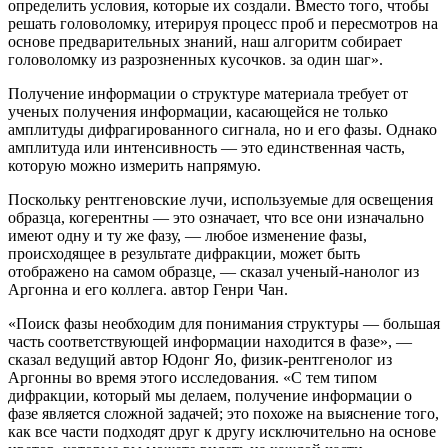
определить условия, которые их создали. Вместо того, чтобы
решать головоломку, итерируя процесс проб и пересмотров на
основе предварительных знаний, наш алгоритм собирает
головоломку из разрозненных кусочков. за один шаг».
Получение информации о структуре материала требует от
ученых получения информации, касающейся не только
амплитуды дифрагированного сигнала, но и его фазы. Однако
амплитуда или интенсивность — это единственная часть,
которую можно измерить напрямую.
Поскольку рентгеновские лучи, используемые для освещения
образца, когерентны — это означает, что все они изначально
имеют одну и ту же фазу, — любое изменение фазы,
происходящее в результате дифракции, может быть
отображено на самом образце, — сказал ученый-нанолог из
Аргонна и его коллега. автор Генри Чан.
«Поиск фазы необходим для понимания структуры — большая
часть соответствующей информации находится в фазе», —
сказал ведущий автор Юдонг Яо, физик-рентгенолог из
Аргонны во время этого исследования. «С тем типом
дифракции, который мы делаем, получение информации о
фазе является сложной задачей; это похоже на выяснение того,
как все части подходят друг к другу исключительно на основе