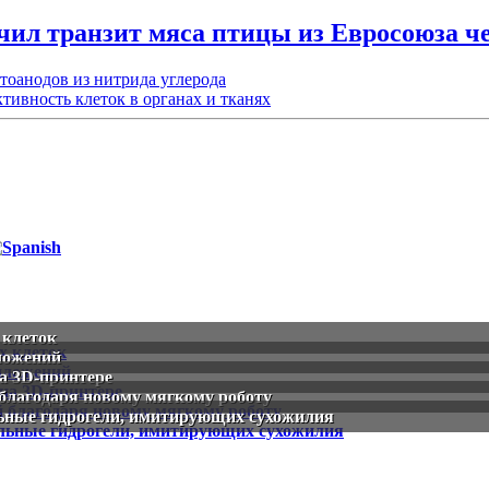
ичил транзит мяса птицы из Евросоюза ч
отоанодов из нитрида углерода
ивность клеток в органах и тканях
 клеток
ложений
а 3D-принтере
 благодаря новому мягкому роботу
ьные гидрогели, имитирующих сухожилия