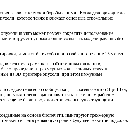
ия раковых клеток и борьбы с ними . Когда дело доходит до
опухоли, которое также включает основные стромальные
опухоли in vitro может помочь сократить использование
ый инструмент , помогающий создавать модели рака in vitro
ировки, и может быть собран и разобран в течение 15 минут.
ов лечения в рамках разработки новых лекарств,
 было проведено в трехмерных коллагеновых гелях в
нные на 3D-принтере опухоли, при этом иммунные
о исследовательского сообщества», — сказал соавтор Яци Шэн,
ы; он может легко адаптироваться к различным рабочим
льность еще не были продемонстрированы существующими
, созданные на основе биопечати, имитируют трехмерную
 и может сыграть решающую роль в будущее развитие подходов