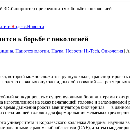
 3D-биопринтер присоединится к борьбе с онкологией
ритете
Я
ндекс.Новости
тся к борьбе с онкологией
ицина
,
Нанотехнологии
,
Наука
,
Новости Hi-Tech
,
Онкология
| А
ка, который можно сложить в ручную кладь, транспортировать и
оизводство сложных опухолевидных образований — трехмерных 
особный конкурировать с существующими биопринтерами с откры
на изготовленной на заказ печатающей головке и взламываемой 
 Во время движения робота-манипулятора биочернила — в данно
 печатающей головки для формирования желаемых трехмерных 
ого университета и Королевского колледжа Лондона1 изучила 
ированными с раком фибробластами (CAF), а затем смоделиров