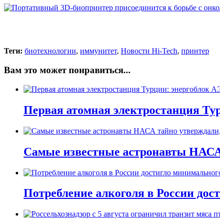
Теги:
биотехнологии
,
иммунитет
,
Новости Hi-Tech
,
принтер
Вам это может понравиться...
Первая атомная электростанция Тур
Самые известные астронавты НАСА 
Потребление алкоголя в России дост