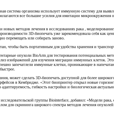
ая система организма использует иммунную систему для выявлен
 прилагаются все большие усилия для имитации микроокружения 
и новых методов лечения в исследованиях рака , моделирование 
роизводимости 3D-биопечать уже зарекомендовала себя как ценн
но перемещать или собирать заново.
отан, чтобы быть портативным для удобства хранения и транспорт
нтарные опухоли BioArm для тестирования потенциальных метод
ализ изображений для изучения миграции иммунных клеток. Это
спешно запечатлели иммунные клетки, проникающие в напечата
быстрее.
ания, может сделать 3D-биопечать доступной для более широког
рфейсов в Кембридже. «Этот биопринтер открыл новые горизонт
го адаптируемость, гибкость настройки и биологическая актуа
исследовательской группы Biointerface, добавил: «Модели рака
лом для скрининга широкого спектра методов лечения опухолей