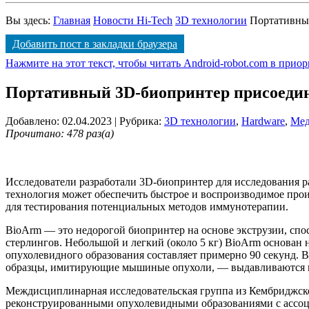
Вы здесь:
Главная
Новости Hi-Tech
3D технологии
Портативный
Добавить пост в закладки браузера
Нажмите на этот текст, чтобы читать Android-robot.com в прио
Портативный 3D-биопринтер присоедини
Добавлено: 02.04.2023
| Рубрика:
3D технологии
,
Hardware
,
Мед
Прочитано: 478 раз(а)
Исследователи разработали 3D-биопринтер для исследования ра
технология может обеспечить быстрое и воспроизводимое пр
для тестирования потенциальных методов иммунотерапии.
BioArm — это недорогой биопринтер на основе экструзии, сп
стерлингов. Небольшой и легкий (около 5 кг) BioArm основан 
опухолевидного образования составляет примерно 90 секунд.
образцы, имитирующие мышиные опухоли, — выдавливаются из
Междисциплинарная исследовательская группа из Кембриджск
реконструированными опухолевидными образованиями с ассоци