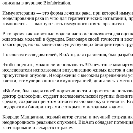
описаны в журнале Biofabrication.
Иммунотерапия — это форма лечения рака, при которой иммунн
моделирования рака in vitro для терапевтических испытаний,
компоненты — важную часть иммунного ответа организма.
В то время как животные модели часто используются для оценк
животных моделей в будущем. Благодаря своей точности и восп
такого рода, но большинство существующих биопринтеров труд
По словам исследователей, BioArm, для сравнения, был разраб
Чтобы оценить, можно ли использовать 3D-печатные компартме
исследователи использовали визуализацию живых клеток и ан
присутствии опухоли. Изображения с высоким разрешением у
клетки, стимулированные иммунотерапией, двигались заметно 
«BioArm, благодаря своей портативности и простоте использов
доктор философии. студент исследовательской группы биоинте
средам, сохраняя при этом относительно высокую точность. Е
недорогими биопринтерами с открытым исходным кодом».
Коррадо Маццаглиа, первый автор статьи и научный сотрудник 
неоднородность реальных опухолей. BioArm обладает потенциа
к тестированию лекарств от рака».