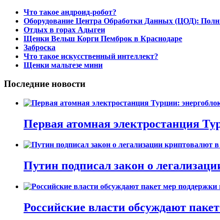
Что такое андроид-робот?
Оборудование Центра Обработки Данных (ЦОД): Полн
Отдых в горах Адыгеи
Щенки Вельш Корги Пемброк в Краснодаре
Заброска
Что такое искусственный интеллект?
Щенки мальтезе мини
Последние новости
Первая атомная электростанция Тур
Путин подписал закон о легализаци
Российские власти обсуждают пакет