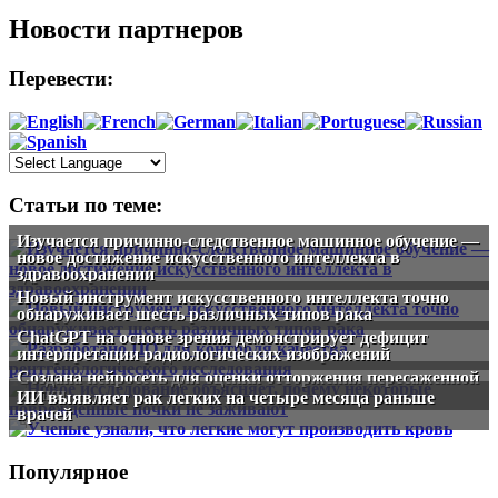
Новости партнеров
Перевести:
Статьи по теме:
Изучается причинно-следственное машинное обучение —
новое достижение искусственного интеллекта в
здравоохранении
Новый инструмент искусственного интеллекта точно
обнаруживает шесть различных типов рака
ChatGPT на основе зрения демонстрирует дефицит
интерпретации радиологических изображений
Создана нейросеть для оценки отторжения пересаженной
почки
ИИ выявляет рак легких на четыре месяца раньше
врачей
Популярное