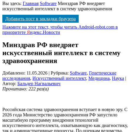
Вы здесь:
Главная
Software
Минздрав РФ внедряет
искусственный интеллект в систему здравоохранения
Добавить пост в закладки браузера
Нажмите на этот текст, чтобы читать Android-robot.com в
приоритете
Я
ндекс.Новости
Минздрав РФ внедряет
искусственный интеллект в систему
здравоохранения
Добавлено: 11.05.2026
| Рубрика:
Software
,
Генетические
исследования
,
Искусственный интеллект
,
Медицина
,
Наука
|
Автор:
Бальдер Нагвальевич
Прочитано: 222 раз(а)
Российская система здравоохранения вступает в новую эру. С
2026 года Министерство здравоохранения РФ запустило
масштабную программу внедрения технологий
искусственного интеллекта, охватывающую как диагностику,
так и административные процессы. По оценкам ведомства,