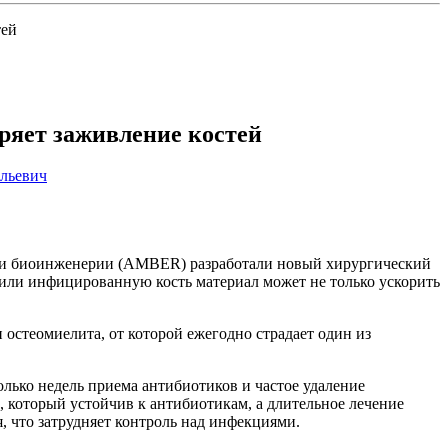
тей
ряет заживление костей
альевич
в и биоинженерии (AMBER) разработали новый хирургический
ли инфицированную кость материал может не только ускорить
 остеомиелита, от которой ежегодно страдает один из
лько недель приема антибиотиков и частое удаление
который устойчив к антибиотикам, а длительное лечение
 что затрудняет контроль над инфекциями.