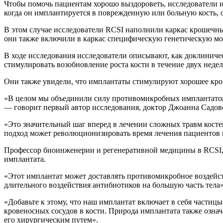
Чтобы помочь пациентам хорошо выздороветь, исследователи из 
когда он имплантируется в поврежденную или больную кость, о
В этом случае исследователи RCSI наполнили каркас крошечны
они также включили в каркас специфическую генетическую мол
В ходе исследования исследователи описывают, как доклинич
стимулировать возобновление роста кости в течение двух неде
Они также увидели, что имплантаты стимулируют хорошее кров
«В целом мы объединили силу противомикробных имплантатов и
— говорит первый автор исследования, доктор Джоанна Садо
«Это значительный шаг вперед в лечении сложных травм косте
подход может революционизировать время лечения пациентов 
Профессор биоинженерии и регенеративной медицины в RCSI, 
имплантата.
«Этот имплантат может доставлять противомикробное воздейст
длительного воздействия антибиотиков на большую часть тела»
«Добавьте к этому, что наш имплантат включает в себя частиц
кровеносных сосудов в кости. Природа имплантата также означа
его хирургическим путем».