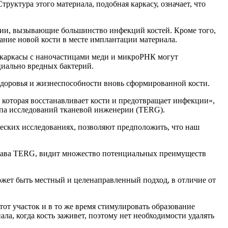
руктура этого материала, подобная каркасу, означает, что
рии, вызывающие большинство инфекций костей. Кроме того,
ние новой кости в месте имплантации материала.
 каркасы с наночастицами меди и микроРНК могут
циально вредных бактерий.
здоровья и жизнеспособности вновь сформированной кости.
которая восстанавливает кости и предотвращает инфекции»,
па исследований тканевой инженерии (TERG).
еских исследованиях, позволяют предположить, что наш
глава TERG, видит множество потенциальных преимуществ
жет быть местный и целенаправленный подход, в отличие от
тот участок и в то же время стимулировать образование
ла, когда кость заживет, поэтому нет необходимости удалять