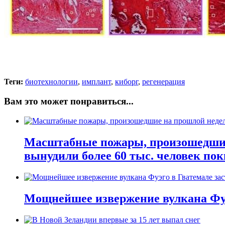
Теги:
биотехнологии
,
имплант
,
киборг
,
регенерация
Вам это может понравиться...
Масштабные пожары, произошедшие 
вынудили более 60 тыс. человек пок
Мощнейшее извержение вулкана Фуэ