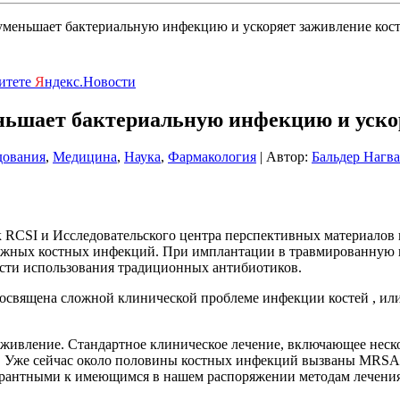
уменьшает бактериальную инфекцию и ускоряет заживление кос
ритете
Я
ндекс.Новости
ньшает бактериальную инфекцию и уско
дования
,
Медицина
,
Наука
,
Фармакология
| Автор:
Бальдер Нагв
к RCSI и Исследовательского центра перспективных материало
ложных костных инфекций. При имплантации в травмированную и
ости использования традиционных антибиотиков.
посвящена сложной клинической проблеме инфекции костей , или
заживление. Стандартное клиническое лечение, включающее неско
 Уже сейчас около половины костных инфекций вызваны MRSA, 
ерантными к имеющимся в нашем распоряжении методам лечения,