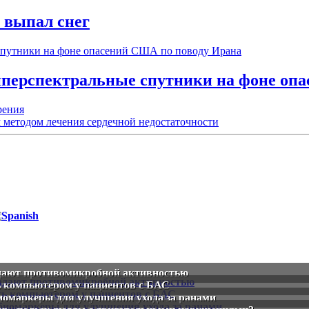
т выпал снег
иперспектральные спутники на фоне оп
рения
 методом лечения сердечной недостаточности
дают противомикробной активностью
ь компьютером у пациентов с БАС
иомаркеры для улучшения ухода за ранами