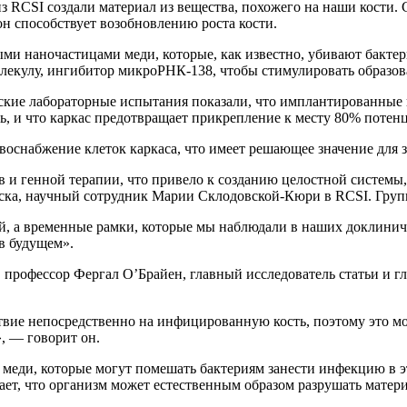
RCSI создали материал из вещества, похожего на наши кости. Ст
н способствует возобновлению роста кости.
ми наночастицами меди, которые, как известно, убивают бакте
екулу, ингибитор микроРНК-138, чтобы стимулировать образова
еские лабораторные испытания показали, что имплантированные
ль, и что каркас предотвращает прикрепление к месту 80% потен
оснабжение клеток каркаса, что имеет решающее значение для 
 генной терапии, что привело к созданию целостной системы, 
вска, научный сотрудник Марии Склодовской-Кюри в RCSI. Груп
й, а временные рамки, которые мы наблюдали в наших доклинич
в будущем».
профессор Фергал О’Брайен, главный исследователь статьи и 
вие непосредственно на инфицированную кость, поэтому это мо
, — говорит он.
ы меди, которые могут помешать бактериям занести инфекцию в э
ет, что организм может естественным образом разрушать материа