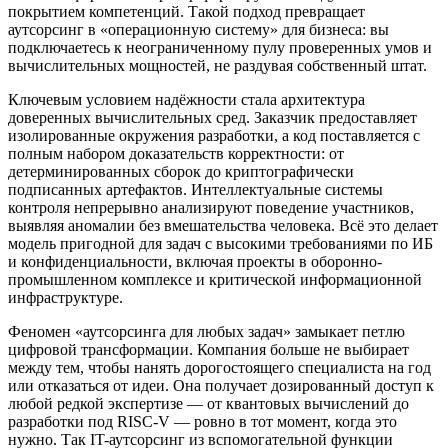
покрытием компетенций. Такой подход превращает
аутсорсинг в «операционную систему» для бизнеса: вы
подключаетесь к неограниченному пулу проверенных умов и
вычислительных мощностей, не раздувая собственный штат.
Ключевым условием надёжности стала архитектура
доверенных вычислительных сред. Заказчик предоставляет
изолированные окружения разработки, а код поставляется с
полным набором доказательств корректности: от
детерминированных сборок до криптографически
подписанных артефактов. Интеллектуальные системы
контроля непрерывно анализируют поведение участников,
выявляя аномалии без вмешательства человека. Всё это делает
модель пригодной для задач с высокими требованиями по ИБ
и конфиденциальности, включая проекты в оборонно-
промышленном комплексе и критической информационной
инфраструктуре.
Феномен «аутсорсинга для любых задач» замыкает петлю
цифровой трансформации. Компания больше не выбирает
между тем, чтобы нанять дорогостоящего специалиста на год
или отказаться от идеи. Она получает дозированный доступ к
любой редкой экспертизе — от квантовых вычислений до
разработки под RISC-V — ровно в тот момент, когда это
нужно. Так IT-аутсорсинг из вспомогательной функции