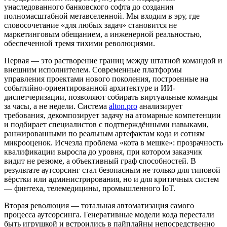
унаследованного банковского софта до создания
полномасштабной метавселенной. Мы входим в эру, где
словосочетание «для любых задач» становится не
маркетинговым обещанием, а инженерной реальностью,
обеспеченной тремя тихими революциями.
Первая — это растворение границ между штатной командой и
внешним исполнителем. Современные платформы
управления проектами нового поколения, построенные на
событийно-ориентированной архитектуре и ИИ-
диспетчеризации, позволяют собирать виртуальные команды
за часы, а не недели. Система
alton.pro
анализирует
требования, декомпозирует задачу на атомарные компетенции
и подбирает специалистов с подтверждёнными навыками,
ранжированными по реальным артефактам кода и сотням
микрооценок. Исчезла проблема «кота в мешке»: прозрачность
квалификации выросла до уровня, при котором заказчик
видит не резюме, а объективный граф способностей. В
результате аутсорсинг стал безопасным не только для типовой
вёрстки или администрирования, но и для критичных систем
— финтеха, телемедицины, промышленного IoT.
Вторая революция — тотальная автоматизация самого
процесса аутсорсинга. Генеративные модели кода перестали
быть игрушкой и встроились в пайплайны непосредственно