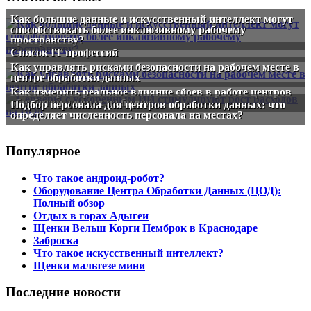
Как большие данные и искусственный интеллект могут
способствовать более инклюзивному рабочему
пространству?
Список IT профессий
Как управлять рисками безопасности на рабочем месте в
центре обработки данных
Как измерить реальное влияние сбоев в работе центров
обработки данных на бизнес
Подбор персонала для центров обработки данных: что
определяет численность персонала на местах?
Популярное
Что такое андроид-робот?
Оборудование Центра Обработки Данных (ЦОД):
Полный обзор
Отдых в горах Адыгеи
Щенки Вельш Корги Пемброк в Краснодаре
Заброска
Что такое искусственный интеллект?
Щенки мальтезе мини
Последние новости