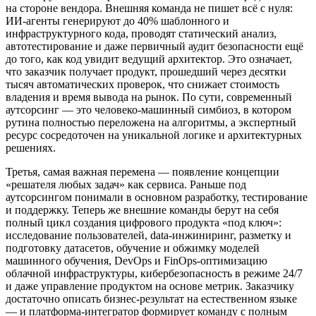
на стороне вендора. Внешняя команда не пишет всё с нуля:
ИИ-агенты генерируют до 40% шаблонного и
инфраструктурного кода, проводят статический анализ,
автотестирование и даже первичный аудит безопасности ещё
до того, как код увидит ведущий архитектор. Это означает,
что заказчик получает продукт, прошедший через десятки
тысяч автоматических проверок, что снижает стоимость
владения и время вывода на рынок. По сути, современный
аутсорсинг — это человеко-машинный симбиоз, в котором
рутина полностью переложена на алгоритмы, а экспертный
ресурс сосредоточен на уникальной логике и архитектурных
решениях.
Третья, самая важная перемена — появление концепции
«решателя любых задач» как сервиса. Раньше под
аутсорсингом понимали в основном разработку, тестирование
и поддержку. Теперь же внешние команды берут на себя
полный цикл создания цифрового продукта «под ключ»:
исследование пользователей, data-инжиниринг, разметку и
подготовку датасетов, обучение и обжимку моделей
машинного обучения, DevOps и FinOps-оптимизацию
облачной инфраструктуры, кибербезопасность в режиме 24/7
и даже управление продуктом на основе метрик. Заказчику
достаточно описать бизнес-результат на естественном языке
— и платформа-интегратор формирует команду с полным