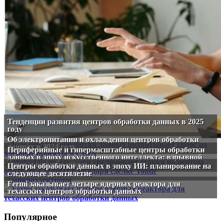
Тенденции развития центров обработки данных в 2025
году
Об электропитании и охлаждении центров обработки
данных в 2024 году
Периферийные и гипермасштабные центры обработки
данных в эпоху искусственного интеллекта: взрывной
спрос и важные риски
Центры обработки данных в эпоху ИИ: планирование на
следующее десятилетие
Fermi заказывает четыре ядерных реактора для
техасских центров обработки данных
Популярное