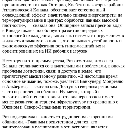
провинциях, таких как Онтарио, Квебек и некоторые районы
Атлантической Канады, обеспечивает естественный
охлаждающий эффект, значительно снижая энергозатраты на
терморегулирование в центрах обработки данных высокой
плотности», — сказала она. Обширные запасы пресной воды
в Канаде также способствуют развитию
передовых
технологий охлаждения
, таких как системы с погружением в
жидкость и замкнутого цикла, что повышает устойчивость и
экономическую эффективность гипермасштабных и
ориентированных на ИИ рабочих нагрузок.
Несмотря на эти преимущества, Риз отметила, что север
Канады сталкивается со значительными проблемами, включая
проблемы логистики, связи и доступа к земле, что
препятствует масштабному развитию. «В настоящее время
основное внимание, похоже, уделяется Ванкуверу, Монреалю
и Альберте», — сказала она. Доступ к северным регионам
часто ограничен, особенно в Нунавуте, который в
значительной степени зависит от авиаперевозок и имеет
менее развитую интернет-инфраструктуру по сравнению с
Юконом и Северо-Западными территориями.
Риз подчеркнула важность сотрудничества с коренными
общинами. «Главным препятствием для тех, кто
заинтересован в расширении в эти регионы, является