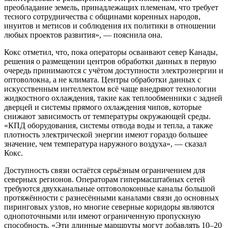
преобладание земель, принадлежащих племенам, что требует
тесного сотрудничества с общинами коренных народов,
инуитов и метисов и соблюдения их политики в отношении
любых проектов развития», — пояснила она.
Кокс отметил, что, пока операторы осваивают север Канады,
решения о размещении центров обработки данных в первую
очередь принимаются с учётом доступности электроэнергии и
оптоволокна, а не климата. Центры обработки данных с
искусственным интеллектом всё чаще внедряют технологии
жидкостного охлаждения, такие как теплообменники с задней
дверцей и системы прямого охлаждения чипов, которые
снижают зависимость от температуры окружающей среды.
«КПД оборудования, системы отвода воды и тепла, а также
плотность электрической энергии имеют гораздо большее
значение, чем температура наружного воздуха», — сказал
Кокс.
Доступность связи остаётся серьёзным ограничением для
северных регионов. Операторам гипермасштабных сетей
требуются двухканальные оптоволоконные каналы большой
протяжённости с разнесёнными каналами связи до основных
пиринговых узлов, но многие северные коридоры являются
однопоточными или имеют ограниченную пропускную
способность. «Эти длинные маршруты могут добавлять 10–20