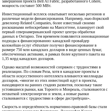
завершения
проекта Bell AI Fabric,
разработанного Cohere,
мощность составит 500 МВт.
Инвестиционный всплеск охватывает несколько регионов и
различные модели финансирования. Например, нью-йоркский
девелопер Related Companies, более известный своими
роскошными небоскребами на Манхэттене, планирует свой
первый
североамериканский проект центра обработки
данных
в Онтарио. Тем временем появляются инновационные
подходы к финансированию: канадский провайдер
колокейшн-услуг eStruxture получил финансирование в
размере 750 млн канадских долларов в виде ценных бумаг,
обеспеченных активами, в рамках более крупного пакета на
1,35 млрд канадских долларов.
Однако масштаб возможностей сопряжен с трудностями в
реализации. По словам Риза, хотя в канадские проекты в
области искусственного интеллекта вливаются миллиарды
долларов, «многие из этих инвестиций идут в проекты,
находящиеся на ранних стадиях развития, поскольку такие
устоявшиеся рынки, как Торонто и Монреаль, сталкиваются с
нехваткой электроэнергии и земли, а новые рынки
сталкиваются с трудностями в сфере дистрибуции».
Скорость и определённость нормативно-правовой базы стали