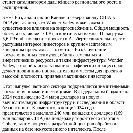
станет катализатором дальнейшего регионального роста и
расширения.
Эмма Риз, аналитик по Канаде и северо-западу США в
DCByte, заявила, что Wonder Valley может оказать
существенное влияние на энергоснабжение. Общая мощность
объекта составляет 7 ГВт, а критически важная IT-нагрузка —
5,6 ГВт. «Размещение проекта в Альберте свидетельствует о
растущем интересе инвесторов к крупномасштабным
канадским проектам», — отметила Риз. Сочетание
государственных стимулов, обилия земельных и
энергетических ресурсов, а также инфраструктуры Wonder
Valley, готовой к использованию графических процессоров,
делает провинцию привлекательным местом для проектов
высокой плотности, привлекая активных инвесторов.
Этот импульс частного сектора подкрепляется значительными
государственными инвестициями. В федеральном бюджете на
2024 год
выделено 2,4 млрд долларов
на новую
вычислительную инфраструктуру и исследования в области
безопасности. Кроме того, в конце 2024 года
правительство
выделило 240 млн канадских долларов
(169
млн долларов США) на поддержку торонтского стартапа
Cohere, занимающегося разработкой центров обработки
данных на базе искусственного интеллекта. После