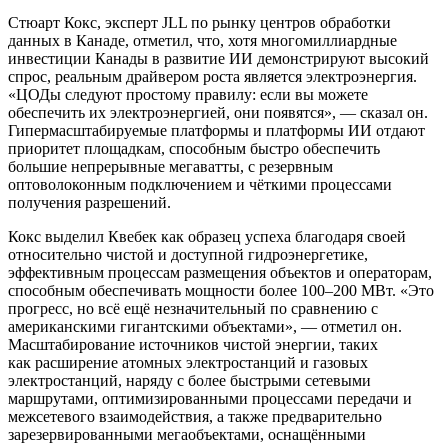
Стюарт Кокс, эксперт JLL по рынку центров обработки
данных в Канаде, отметил, что, хотя многомиллиардные
инвестиции Канады в развитие ИИ демонстрируют высокий
спрос, реальным драйвером роста является электроэнергия.
«ЦОДы следуют простому правилу: если вы можете
обеспечить их электроэнергией, они появятся», — сказал он.
Гипермасштабируемые платформы и платформы ИИ отдают
приоритет площадкам, способным быстро обеспечить
большие непрерывные мегаватты, с резервным
оптоволоконным подключением и чёткими процессами
получения разрешений.
Кокс выделил Квебек как образец успеха благодаря своей
относительно чистой и доступной гидроэнергетике,
эффективным процессам размещения объектов и операторам,
способным обеспечивать мощности более 100–200 МВт. «Это
прогресс, но всё ещё незначительный по сравнению с
американскими гигантскими объектами», — отметил он.
Масштабирование источников чистой энергии, таких
как
расширение атомных электростанций
и газовых
электростанций, наряду с более быстрыми сетевыми
маршрутами, оптимизированными процессами передачи и
межсетевого взаимодействия, а также предварительно
зарезервированными мегаобъектами, оснащёнными