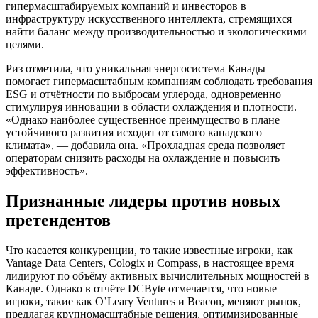
гипермасштабируемых компаний и инвесторов в
инфраструктуру искусственного интеллекта, стремящихся
найти баланс между производительностью и экологическими
целями.
Риз отметила, что уникальная энергосистема Канады
помогает гипермасштабным компаниям соблюдать требования
ESG и отчётности по выбросам углерода, одновременно
стимулируя инновации в области охлаждения и плотности.
«Однако наиболее существенное преимущество в плане
устойчивого развития исходит от самого канадского
климата», — добавила она. «Прохладная среда позволяет
операторам снизить расходы на охлаждение и повысить
эффективность».
Признанные лидеры против новых
претендентов
Что касается конкуренции, то такие известные игроки, как
Vantage Data Centers, Cologix и Compass, в настоящее время
лидируют по объёму активных вычислительных мощностей в
Канаде. Однако
в отчёте DCByte
отмечается, что новые
игроки, такие как O’Leary Ventures и Beacon, меняют рынок,
предлагая крупномасштабные решения, оптимизированные