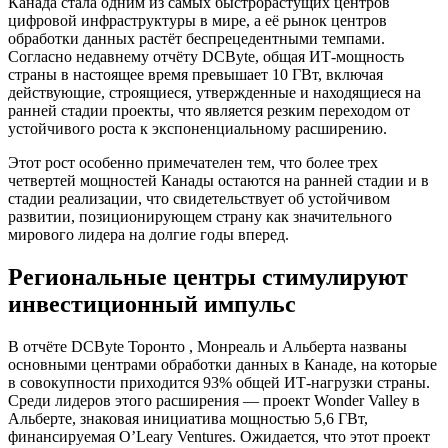
Канада стала одним из самых быстрорастущих центров
цифровой инфраструктуры в мире, а её рынок центров
обработки данных растёт беспрецедентными темпами.
Согласно недавнему отчёту DCByte, общая ИТ-мощность
страны в настоящее время превышает 10 ГВт, включая
действующие, строящиеся, утвержденные и находящиеся на
ранней стадии проекты, что является резким переходом от
устойчивого роста к экспоненциальному расширению.
Этот рост особенно примечателен тем, что более трех
четвертей мощностей Канады остаются на ранней стадии и в
стадии реализации, что свидетельствует об устойчивом
развитии, позиционирующем страну как значительного
мирового лидера на долгие годы вперед.
Региональные центры стимулируют
инвестиционный импульс
В отчёте DCByte
Торонто
, Монреаль и Альберта названы
основными центрами обработки данных в Канаде, на которые
в совокупности приходится 93% общей ИТ-нагрузки страны.
Среди лидеров этого расширения — проект Wonder Valley в
Альберте, знаковая инициатива мощностью 5,6 ГВт,
финансируемая O’Leary Ventures. Ожидается, что этот проект