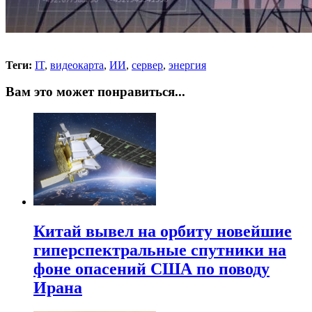
Теги:
IT
,
видеокарта
,
ИИ
,
сервер
,
энергия
Вам это может понравиться...
Китай вывел на орбиту новейшие
гиперспектральные спутники на
фоне опасений США по поводу
Ирана