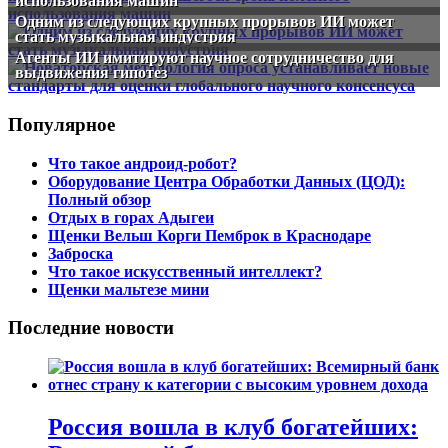
использования машин
Одним из следующих крупных прорывов ИИ может
стать музыкальная индустрия
Агенты ИИ имитируют научное сотрудничество для
выдвижения гипотез
Популярное
Что такое андроид-робот?
Оборудование Центра Обработки Данных (ЦОД):
Полный обзор
Отдых в горах Адыгеи
Щенки Вельш Корги Пемброк в Краснодаре
Заброска
Что такое искусственный интеллект?
Щенки мальтезе мини
Последние новости
Россия вошла в клуб богатейших: