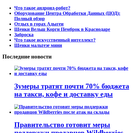
Что такое андроид-робот?
Оборудование Центра Обработки Данных (ЦОД):
Полный обзор
Отдых в горах Адыгеи
Щенки Вельш Корги Пемброк в Краснодаре
Заброска
Что такое искусственный интеллект?
Щенки мальтезе мини
Последние новости
Зумеры тратят почти 70% бюджета
на такси, кофе и доставку еды
Правительство готовит меры
поддержки продавцов Wildberries