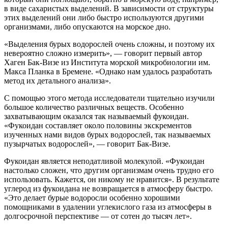
в виде сахаристых выделений. В зависимости от структуры
этих выделений они либо быстро используются другими
организмами, либо опускаются на морское дно.
«Выделения бурых водорослей очень сложны, и поэтому их
невероятно сложно измерить», — говорит первый автор
Хаген Бак-Визе из Института морской микробиологии им.
Макса Планка в Бремене. «Однако нам удалось разработать
метод их детального анализа».
С помощью этого метода исследователи тщательно изучили
большое количество различных веществ. Особенно
захватывающим оказался так называемый фукоидан.
«Фукоидан составляет около половины экскрементов
изученных нами видов бурых водорослей, так называемых
пузырчатых водорослей», — говорит Бак-Визе.
Фукоидан является неподатливой молекулой. «Фукоидан
настолько сложен, что другим организмам очень трудно его
использовать. Кажется, он никому не нравится». В результате
углерод из фукоидана не возвращается в атмосферу быстро.
«Это делает бурые водоросли особенно хорошими
помощниками в удалении углекислого газа из атмосферы в
долгосрочной перспективе — от сотен до тысяч лет».