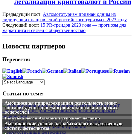
легализации криптовалют в России
Предыдущий пост:
Автомототуризм признан одним из
лидирующих направлений российского туризма в 2023 году
Следующий пост:
15 PR-трендов 2023 года — прогнозы для
маркетинга и связей с общественностью
Новости партнеров
Перевести:
Статьи по теме:
Амбициозная природоохранная деятельность видит
светлое будущее для мангровых зарослей и морских
водорослей
Вырубка лесов Амазонки угрожает недавно
обнаруженным видам рыб в Бразилии
Американские ученые разрабатывают искусственную
систему фотосинтеза