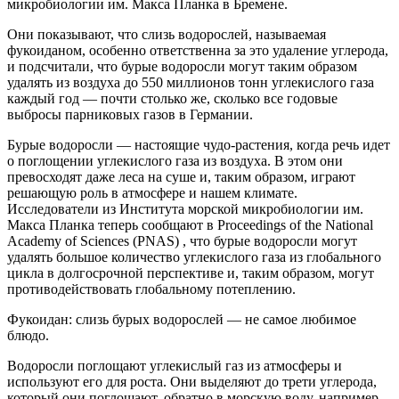
микробиологии им. Макса Планка в Бремене.
Они показывают, что слизь водорослей, называемая
фукоиданом, особенно ответственна за это удаление углерода,
и подсчитали, что бурые водоросли могут таким образом
удалять из воздуха до 550 миллионов тонн углекислого газа
каждый год — почти столько же, сколько все годовые
выбросы парниковых газов в Германии.
Бурые водоросли — настоящие чудо-растения, когда речь идет
о поглощении углекислого газа из воздуха. В этом они
превосходят даже леса на суше и, таким образом, играют
решающую роль в атмосфере и нашем климате.
Исследователи из Института морской микробиологии им.
Макса Планка теперь сообщают в Proceedings of the National
Academy of Sciences (PNAS) , что бурые водоросли могут
удалять большое количество углекислого газа из глобального
цикла в долгосрочной перспективе и, таким образом, могут
противодействовать глобальному потеплению.
Фукоидан: слизь бурых водорослей — не самое любимое
блюдо.
Водоросли поглощают углекислый газ из атмосферы и
используют его для роста. Они выделяют до трети углерода,
который они поглощают, обратно в морскую воду, например,