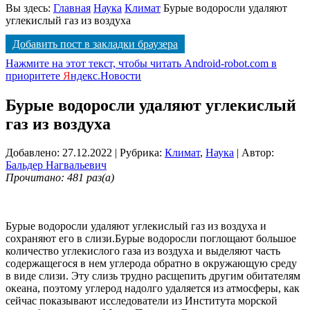
Вы здесь:
Главная
Наука
Климат
Бурые водоросли удаляют
углекислый газ из воздуха
Добавить пост в закладки браузера
Нажмите на этот текст, чтобы читать Android-robot.com в
приоритете
Я
ндекс.Новости
Бурые водоросли удаляют углекислый
газ из воздуха
Добавлено: 27.12.2022
| Рубрика:
Климат
,
Наука
| Автор:
Бальдер Нагвальевич
Прочитано: 481 раз(а)
Бурые водоросли удаляют углекислый газ из воздуха и
сохраняют его в слизи.Бурые водоросли поглощают большое
количество углекислого газа из воздуха и выделяют часть
содержащегося в нем углерода обратно в окружающую среду
в виде слизи. Эту слизь трудно расщепить другим обитателям
океана, поэтому углерод надолго удаляется из атмосферы, как
сейчас показывают исследователи из Института морской