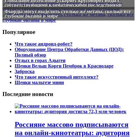
Глобальное потепление ускоряет круговорот воды с
соответствующими климатическими последствиями
Фьорды могут выделять столько же метана, сколько все
глубокие океаны в мире
Популярное
Что такое андроид-робот?
Оборудование Центра Обработки Данных (ЦОД):
Полный обзор
Отдых в горах Адыгеи
Щенки Вельш Корги Пемброк в Краснодаре
Заброска
Что такое искусственный интеллект?
Щенки мальтезе мини
Последние новости
Россияне массово подписываются
на онлайн-кинотеатры: аудитория