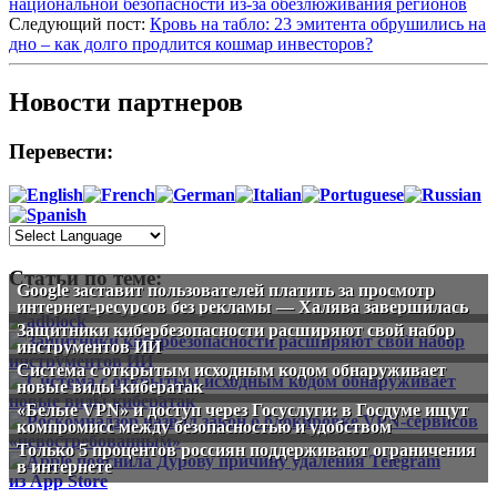
национальной безопасности из-за обезлюживания регионов
Следующий пост:
Кровь на табло: 23 эмитента обрушились на
дно – как долго продлится кошмар инвесторов?
Новости партнеров
Перевести:
Статьи по теме:
Google заставит пользователей платить за просмотр
интернет-ресурсов без рекламы — Халява завершилась
Защитники кибербезопасности расширяют свой набор
инструментов ИИ
Система с открытым исходным кодом обнаруживает
новые виды кибератак
«Белые VPN» и доступ через Госуслуги: в Госдуме ищут
компромисс между безопасностью и удобством
Только 5 процентов россиян поддерживают ограничения
в интернете