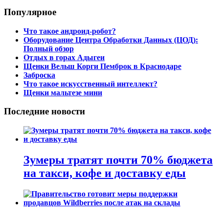
Популярное
Что такое андроид-робот?
Оборудование Центра Обработки Данных (ЦОД):
Полный обзор
Отдых в горах Адыгеи
Щенки Вельш Корги Пемброк в Краснодаре
Заброска
Что такое искусственный интеллект?
Щенки мальтезе мини
Последние новости
Зумеры тратят почти 70% бюджета
на такси, кофе и доставку еды