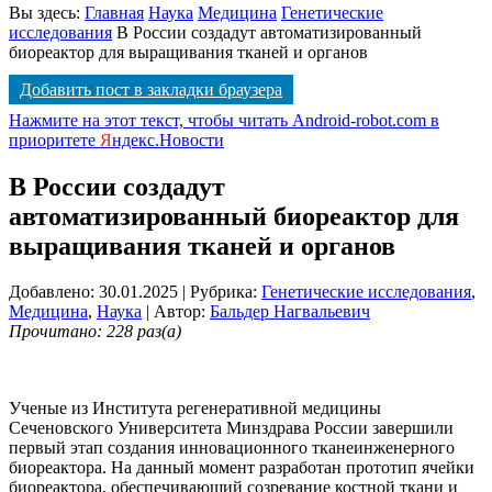
Вы здесь:
Главная
Наука
Медицина
Генетические
исследования
В России создадут автоматизированный
биореактор для выращивания тканей и органов
Добавить пост в закладки браузера
Нажмите на этот текст, чтобы читать Android-robot.com в
приоритете
Я
ндекс.Новости
В России создадут
автоматизированный биореактор для
выращивания тканей и органов
Добавлено: 30.01.2025
| Рубрика:
Генетические исследования
,
Медицина
,
Наука
| Автор:
Бальдер Нагвальевич
Прочитано: 228 раз(а)
Ученые из Института регенеративной медицины
Сеченовского Университета Минздрава России завершили
первый этап создания инновационного тканеинженерного
биореактора. На данный момент разработан прототип ячейки
биореактора, обеспечивающий созревание костной ткани и