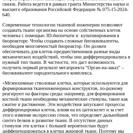
связок. Работа ведется в рамках гранта Министерства науки и
высшего образования Российской Федерации № 075-15-2024-
640.
Современные технологии тканевой инженерии позволяют
создавать ткани организма на основе собственных клеток
человека с помощью 3D-биопечати и культивирования в
биореакторе. Чтобы создавать сложные биоэквиваленты,
необходим многоячеистый биореактор. Он должен
обеспечивать для клеток-предшественников разные виды
механических воздействий, чтобы они дифференцировались в
нужный тип ткани. В частности, это даст возможность
получить первый результат мегапроекта “Орган-на-заказ” –
биоэквивалент пародонтального комплекса.
«Мезенхимные стволовые клетки, которые используются для
формирования тканеинженерных конструктов, по-разному
реагируют на факторы среды: например, для формирования
костной ткани необходимы механические стимулы, такие как
сжатие и растяжение. Эти воздействия запускают процессы
дифференцировки клеток, влияя на их цитоскелет и за счет
этого изменяя экспрессию генов, что определяет дальнейший
синтез белков и развитие ткани. В отсутствие данных
стимулов эти клетки с большей вероятностью будут
дифференцироваться в клетки жировой ткани. Поэтому мы