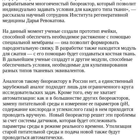
разрабатываем многоячеистый биореактор, который позволит
индивидуально задавать условия для каждого типа ткани», —
рассказала научный сотрудник Института регенеративной
медицины Дарья Ревокатова.
На данный момент ученые создали прототип ячейки,
способной обеспечить необходимое растяжение с помощью
специальной мембраны — она позволит формировать
пародонтальную связку. В разработке также находится модуль
для сжатия — с его помощью будет создаваться костная ткань.
В дальнейшем ученые создадут и другие модули, способные
обеспечивать условия, необходимые для культивирования
разных типов тканевых эквивалентов.
Аналогов такому биореактору в России нет, а единственный
зарубежный аналог подходит лишь для ограниченного круга
исследовательских задач. Кроме того, ему не хватает
автоматизации: как и в большинстве других биореакторов,
замену питательной среды и измерение ее параметров (pH,
содержание кислорода и углекислого газа) в нем приходится
проводить вручную. Новый биореактор решит эти проблемы
за счет системы датчиков, которая будет отслеживать
параметры среды в режиме реального времени. Утилизация
старой питательной среды и подача новой также будут
проводиться автоматически.