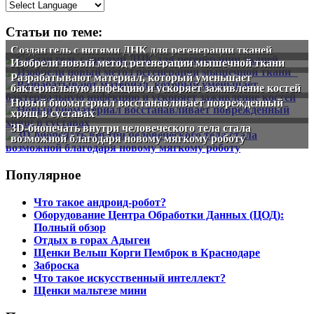
Статьи по теме:
Создан гель с нитями ДНК для регенерации тканей
Изобрели новый метод регенерации мышечной ткани
Разрабатывают материал, который уменьшает
бактериальную инфекцию и ускоряет заживление костей
Новый биоматериал восстанавливает поврежденный
хрящ в суставах
3D-биопечать внутри человеческого тела стала
возможной благодаря новому мягкому роботу
Популярное
Что такое андроид-робот?
Оборудование Центра Обработки Данных (ЦОД):
Полный обзор
Отдых в горах Адыгеи
Щенки Вельш Корги Пемброк в Краснодаре
Заброска
Что такое искусственный интеллект?
Щенки мальтезе мини