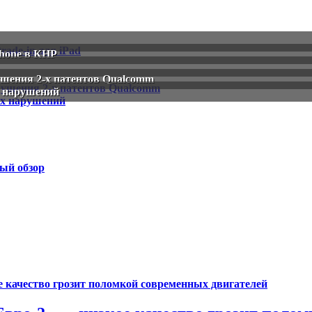
Phone в КНР
ушения 2-х патентов Qualcomm
х нарушений
ый обзор