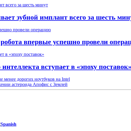
вает зубной имплант всего за шесть мин
робота впервые успешно провели опера
интеллекта вступает в «эпоху поставок
 менее дорогих ноутбуков на Intel
жении астероида Апофис с Землей