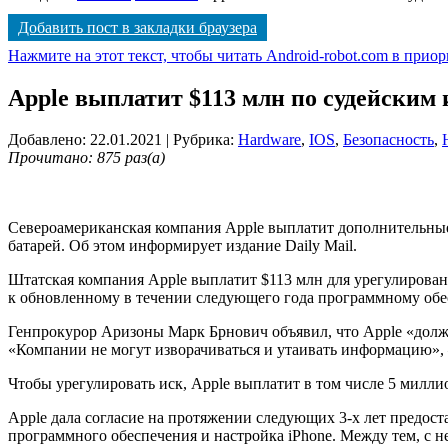
Добавить пост в закладки браузера
Нажмите на этот текст, чтобы читать Android-robot.com в прио
Apple выплатит $113 млн по судейским 
Добавлено: 22.01.2021
| Рубрика:
Hardware
,
IOS
,
Безопасность
,
Прочитано: 875 раз(а)
Североамериканская компания Apple выплатит дополнительные
батарей. Об этом информирует издание Daily Mail.
Штатская компания Apple выплатит $113 млн для урегулировани
к обновленному в течении следующего года программному обес
Генпрокурор Аризоны Марк Брнович объявил, что Apple «должн
«Компании не могут изворачиваться и утаивать информацию», 
Чтобы урегулировать иск, Apple выплатит в том числе 5 милли
Apple дала согласие на протяжении следующих 3-х лет предос
программного обеспечения и настройка iPhone. Между тем, с 