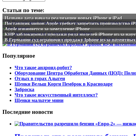
Статьи по теме:
Названа дата начала реализации новых iPhone и iPad
Поставщик чипов Apple требует запретить производство i
Apple извиняется за замедление iPhone
КНР заблокировал продажи ряда моделей iPhone из-за нар
В Германии суд ограничил продажу Iphone из-за патентны
Популярное
Что такое андроид-робот?
Оборудование Центра Обработки Данных (ЦОД): Полн
Отдых в горах Адыгеи
Щенки Вельш Корги Пемброк в Краснодаре
Заброска
Что такое искусственный интеллект?
Щенки мальтезе мини
Последние новости