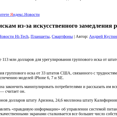
ритете
Я
ндекс.Новости
искам из-за искусственного замедления 
Новости Hi-Tech
,
Планшеты
,
Смартфоны
| Автор:
Андрей Кустин
 113 млн долларов для урегулирования группового иска от шта
я группового иска от 33 штатов США, связанного с трудностями
печению моделей iPhone 6, 7 и SE.
а закончить манипулировать потребителями и рассказать им вс
— считает он.
онов долларов штату Аризона, 24,6 миллиона штату Калифорния 
тавлять «правдивую информацию» об управлении системой питани
некачественными экранами сталкивается все большее число собс