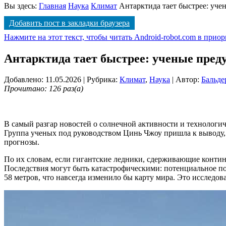
Вы здесь:
Главная
Наука
Климат
Антарктида тает быстрее: уче
Добавить пост в закладки браузера
Нажмите на этот текст, чтобы читать Android-robot.com в прио
Антарктида тает быстрее: ученые пред
Добавлено: 11.05.2026
| Рубрика:
Климат
,
Наука
| Автор:
Бальде
Прочитано: 126 раз(а)
В самый разгар новостей о солнечной активности и технологи
Группа ученых под руководством Цинь Чжоу пришла к выводу,
прогнозы
.
По их словам, если гигантские ледники, сдерживающие контин
Последствия могут быть катастрофическими: потенциальное п
58 метров, что навсегда изменило бы карту мира
. Это исследо