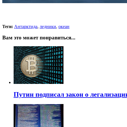
Теги:
Антарктида
,
ледники
,
океан
Вам это может понравиться...
Путин подписал закон о легализаци