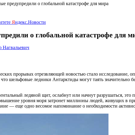
ные предупредили о глобальной катастрофе для мира
ритете
Я
ндекс.Новости
упредили о глобальной катастрофе для м
р Нагвальевич
ческих прорывах отрезвляющей новостью стало исследование, оп
 что шельфовые ледники Антарктиды могут таять значительно б
ентальный ледяной щит, ослабнут или начнут разрушаться, это
овышение уровня моря затронет миллионы людей, живущих в при
вание — еще одно весомое напоминание о необходимости активн