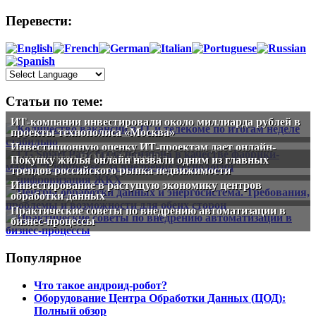
Перевести:
Статьи по теме:
ИТ-компании инвестировали около миллиарда рублей в
проекты технополиса «Москва»
Инвестиционную оценку ИТ-проектам дает онлайн-
калькулятор ROI by Embedika
Покупку жилья онлайн назвали одним из главных
трендов российского рынка недвижимости
Инвестирование в растущую экономику центров
обработки данных
Практические советы по внедрению автоматизации в
бизнес-процессы
Популярное
Что такое андроид-робот?
Оборудование Центра Обработки Данных (ЦОД):
Полный обзор