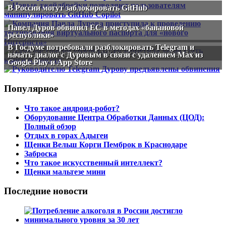
В России могут заблокировать GitHub
Павел Дуров обвинил ЕС в методах «банановой
республики»
В Госдуме потребовали разблокировать Telegram и
ЕС ввёл санкции против VK и госмессенджера Max
начать диалог с Дуровым в связи с удалением Мах из
Google Play и App Store
Популярное
Что такое андроид-робот?
Оборудование Центра Обработки Данных (ЦОД):
Полный обзор
Отдых в горах Адыгеи
Щенки Вельш Корги Пемброк в Краснодаре
Заброска
Что такое искусственный интеллект?
Щенки мальтезе мини
Последние новости