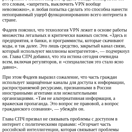
его словам, «запретить, выключить VPN вообще
невозможно», и любая попытка сделать это способна нанести
непоправимый ущерб функционированию всего интернета в
стране.
Фадеев пояснил, что технология VPN лежит в основе работы
множества легальных и критически важных систем. «Здесь и
предприятия, и банки, и программисты, которые скачивают
коды, и так далее. Это лишь средство, закрытый канал связи,
который используют миллионы контрагентов», — подчеркнул
он. Глава СПЧ добавил, что эта истина сегодня очевидна
всем, включая регуляторов, и «специалистам это стало ясно
давно».
При этом Фадеев выразил сожаление, что часть граждан
использует защищённые каналы для доступа к информации,
распространяемой ресурсами, признанными в России
иностранными агентами или нежелательными
организациями. «Там не альтернативная информация, а
вражеская пропаганда. Это вопрос не правовой, а вопрос
гражданского сознания», — убеждён он.
Глава СПЧ призвал не связывать проблемы с доступом в
интернет с политическими правами: «Огорчает часть
российской интеллигенции, которая связывает проблемы