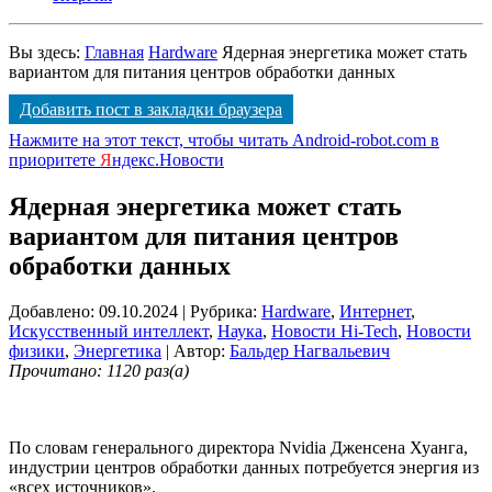
Вы здесь:
Главная
Hardware
Ядерная энергетика может стать
вариантом для питания центров обработки данных
Добавить пост в закладки браузера
Нажмите на этот текст, чтобы читать Android-robot.com в
приоритете
Я
ндекс.Новости
Ядерная энергетика может стать
вариантом для питания центров
обработки данных
Добавлено: 09.10.2024
| Рубрика:
Hardware
,
Интернет
,
Искусственный интеллект
,
Наука
,
Новости Hi-Tech
,
Новости
физики
,
Энергетика
| Автор:
Бальдер Нагвальевич
Прочитано: 1120 раз(а)
По словам генерального директора Nvidia Дженсена Хуанга,
индустрии центров обработки данных потребуется энергия из
«всех источников».