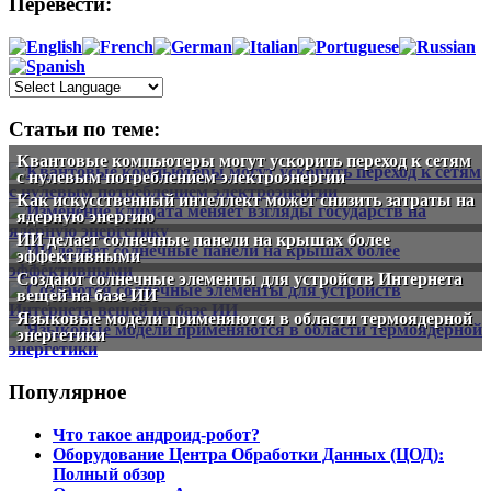
Перевести:
Статьи по теме:
Квантовые компьютеры могут ускорить переход к сетям
с нулевым потреблением электроэнергии
Как искусственный интеллект может снизить затраты на
ядерную энергию
ИИ делает солнечные панели на крышах более
эффективными
Создают солнечные элементы для устройств Интернета
вещей на базе ИИ
Языковые модели применяются в области термоядерной
энергетики
Популярное
Что такое андроид-робот?
Оборудование Центра Обработки Данных (ЦОД):
Полный обзор