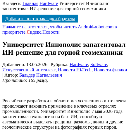
Вы здесь:
Главная
Hardware
Университет Иннополис
запатентовал ИИ-решение для горной геомеханики
Добавить пост в закладки браузера
Нажмите на этот текст, чтобы читать Android-robot.com в
приоритете
Я
ндекс.Новости
Университет Иннополис запатентовал
ИИ-решение для горной геомеханики
Добавлено: 13.05.2026
| Рубрика:
Hardware
,
Software
,
Искусственный интеллект
,
Новости Hi-Tech
,
Новости физики
| Автор:
Бальдер Нагвальевич
Прочитано: 165 раз(а)
Российские разработки в области искусственного интеллекта
продолжают находить применение в ключевых отраслях
промышленности. Университет Иннополис 7 мая 2026 года
запатентовал технологию на базе ИИ, способную
автоматически выделять трещины, разломы, жилы и другие
геологические структуры на фотографиях горных пород
.