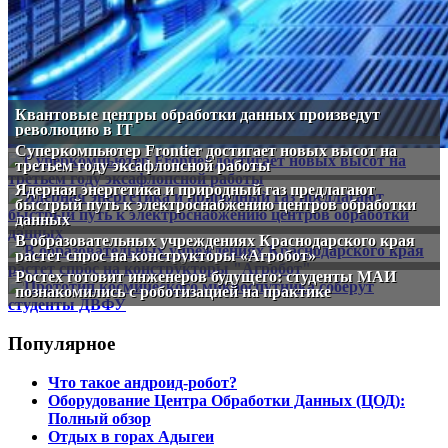
Квантовые центры обработки данных произведут
революцию в IT
Суперкомпьютер Frontier достигает новых высот на
третьем году эксафлопсной работы
Ядерная энергетика и природный газ предлагают
быстрый путь к электроснабжению центров обработки
данных
В образовательных учреждениях Краснодарского края
растет спрос на конструкторы «Агробот»
Ростех готовит инженеров будущего: студенты МАИ
познакомились с роботизацией на практике
Популярное
Что такое андроид-робот?
Оборудование Центра Обработки Данных (ЦОД):
Полный обзор
Отдых в горах Адыгеи