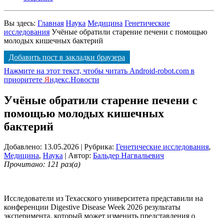
Вы здесь:
Главная
Наука
Медицина
Генетические
исследования
Учёные обратили старение печени с помощью
молодых кишечных бактерий
Добавить пост в закладки браузера
Нажмите на этот текст, чтобы читать Android-robot.com в
приоритете
Я
ндекс.Новости
Учёные обратили старение печени с
помощью молодых кишечных
бактерий
Добавлено: 13.05.2026
| Рубрика:
Генетические исследования
,
Медицина
,
Наука
| Автор:
Бальдер Нагвальевич
Прочитано: 121 раз(а)
Исследователи из Техасского университета представили на
конференции Digestive Disease Week 2026 результаты
эксперимента, который может изменить представления о