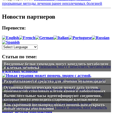
прорывные методы лечения ранее неизлечимых болезней
Новости партнеров
Перевести:
Статьи по теме:
Введенные белки тихоходок могут замедлить метаболизм
в клетках человека
Разрабатываются средства для лечения муковисцидоза
Остановка биологических часов может дать толчок
производству стволовых клеток крови в лабораторных
условиях
Вычислительные часы идентифицируют соединения,
которые могут омолодить стареющие клетки мозга
Как скромный шелкопряд может помочь нам открыть
новые методы омоложения