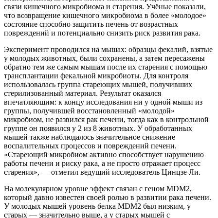
связи кишечного микробиома и старения. Учёные показали,
что возвращение кишечного микробиома в более «молодое»
состояние способно защитить печень от возрастных
повреждений и потенциально снизить риск развития рака
.
Эксперимент проводился на мышах: образцы фекалий, взятые
у молодых животных, были сохранены, а затем пересажены
обратно тем же самым мышам после их старения с помощью
трансплантации фекальной микробиоты. Для контроля
использовалась группа стареющих мышей, получивших
стерилизованный материал
. Результат оказался
впечатляющим: к концу исследования ни у одной мыши из
группы, получившей восстановленный «молодой»
микробиом, не развился рак печени, тогда как в контрольной
группе он появился у 2 из 8 животных. У обработанных
мышей также наблюдалось значительное снижение
воспалительных процессов и повреждений печени
.
«Стареющий микробиом активно способствует нарушению
работы печени и риску рака, а не просто отражает процесс
старения», — отметил ведущий исследователь Цинцзе Ли
.
На молекулярном уровне эффект связан с геном MDM2,
который давно известен своей ролью в развитии рака печени.
У молодых мышей уровень белка MDM2 был низким, у
старых — значительно выше, а у старых мышей с