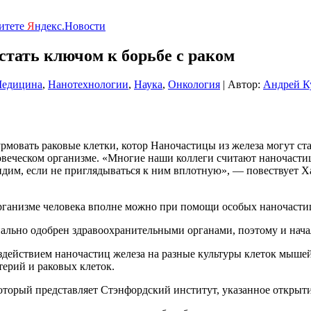
ритете
Я
ндекс.Новости
стать ключом к борьбе с раком
едицина
,
Нанотехнологии
,
Наука
,
Онкология
| Автор:
Андрей К
рмовать раковые клетки, котор Наночастицы из железа могут ст
овеческом организме. «Многие наши коллеги считают наночастицы
идим, если не приглядываться к ним вплотную», — повествует Х
ганизме человека вполне можно при помощи особых наночастиц 
ально одобрен здравоохранительными органами, поэтому и начал
здействием наночастиц железа на разные культуры клеток мышей
терий и раковых клеток.
оторый представляет Стэнфордский институт, указанное открыт