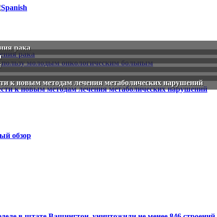
ния рака
и
й
сти к новым методам лечения метаболических нарушений
ый обзор