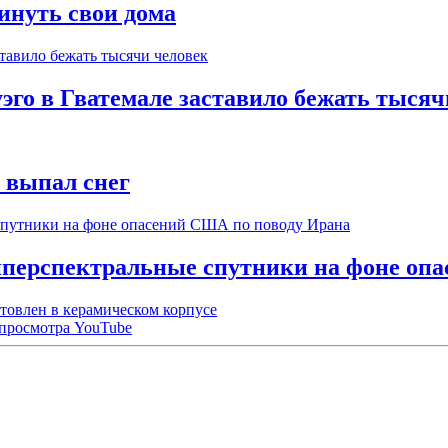
инуть свои дома
го в Гватемале заставило бежать тысяч
т выпал снег
иперспектральные спутники на фоне оп
отовлен в керамическом корпусе
-просмотра YouTube