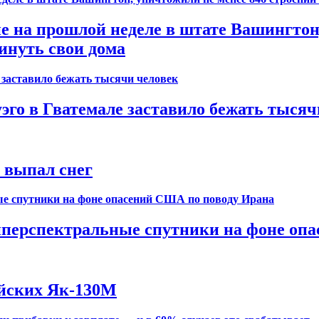
на прошлой неделе в штате Вашингтон, 
инуть свои дома
го в Гватемале заставило бежать тысяч
т выпал снег
иперспектральные спутники на фоне оп
ийских Як-130М