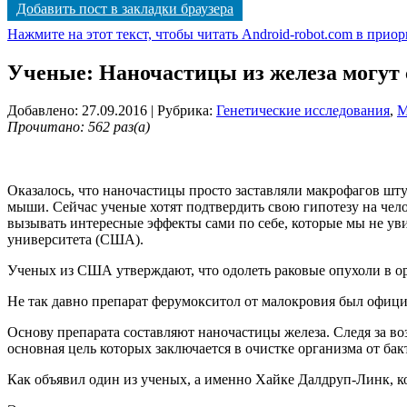
Добавить пост в закладки браузера
Нажмите на этот текст, чтобы читать Android-robot.com в прио
Ученые: Наночастицы из железа могут 
Добавлено: 27.09.2016
| Рубрика:
Генетические исследования
,
М
Прочитано: 562 раз(а)
Оказалось, что наночастицы просто заставляли макрофагов шту
мыши. Сейчас ученые хотят подтвердить свою гипотезу на чел
вызывать интересные эффекты сами по себе, которые мы не ув
университета (США).
Ученых из США утверждают, что одолеть раковые опухоли в ор
Не так давно препарат ферумокситол от малокровия был офици
Основу препарата составляют наночастицы железа. Следя за во
основная цель которых заключается в очистке организма от бак
Как объявил один из ученых, а именно Хайке Далдруп-Линк, к