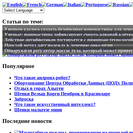
Статьи по теме:
Ученым удалось создать безобидные наночастицы для лече
Ученые: наночастицы зафиксируют смерть раковой клетк
Действие антибиотиков тестируется с помощью технологи
Простой метод дает надежду к лечению онкологии
Обнаружили регулятор массы тела, который может приве
Популярное
Что такое андроид-робот?
Оборудование Центра Обработки Данных (ЦОД): Полн
Отдых в горах Адыгеи
Щенки Вельш Корги Пемброк в Краснодаре
Заброска
Что такое искусственный интеллект?
Щенки мальтезе мини
Последние новости