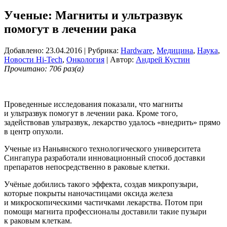
Ученые: Магниты и ультразвук
помогут в лечении рака
Добавлено: 23.04.2016
| Рубрика:
Hardware
,
Медицина
,
Наука
,
Новости Hi-Tech
,
Онкология
| Автор:
Андрей Кустин
Прочитано: 706 раз(а)
Проведенные исследования показали, что магниты
и ультразвук помогут в лечении рака. Кроме того,
задействовав ультразвук, лекарство удалось «внедрить» прямо
в центр опухоли.
Ученые из Наньянского технологического университета
Сингапура разработали инновационный способ доставки
препаратов непосредственно в раковые клетки.
Учёные добились такого эффекта, создав микропузыри,
которые покрыты наночастицами оксида железа
и микроскопическими частичками лекарства. Потом при
помощи магнита профессионалы доставили такие пузыри
к раковым клеткам.