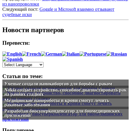
из нанопроволоки
Следующий пост:
Goggle и Microsoft взаимно отзывают
судебные иски
Новости партнеров
Перевести:
Статьи по теме:
Ученые создали нанокиборгов для борьбы с раком
Nokia создает устройство, способное диагностировать рак
на ранних стадиях
Медицинские нанороботы в крови смогут лечить
раковые заболевания
Разработан биосуперконденсатор для биомедицинских
приложений
Популярное