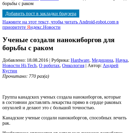
борьбы с раком
Добавить пост в закладки браузера
Нажмите на этот текст, чтобы читать Android-robot.com в
приоритете
Я
ндекс.Новости
Ученые создали нанокиборгов для
борьбы с раком
Добавлено: 18.08.2016
| Рубрика:
Hardware
,
Медицина
,
Наука
,
Новости Hi-Tech
,
О роботах
,
Онкология
| Автор:
Андрей
Кустин
Прочитано: 770 раз(а)
Группа канадских ученых создала нанокиборгов, которые
в состоянии доставлять лекарства прямо в сердце раковых
опухолей и делают это с большой точностью.
Канадские ученые создали нанокиборгов, способных лечить
рак.