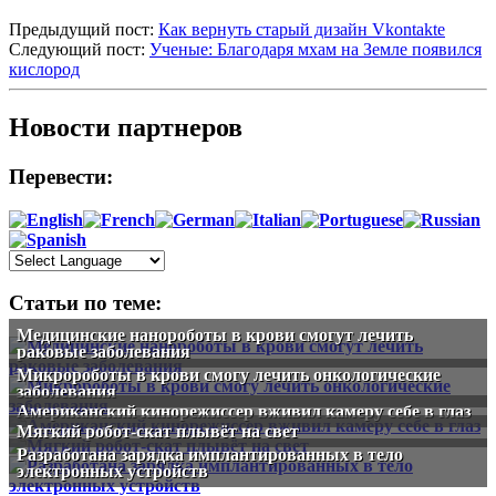
Предыдущий пост:
Как вернуть старый дизайн Vkontakte
Следующий пост:
Ученые: Благодаря мхам на Земле появился
кислород
Новости партнеров
Перевести:
Статьи по теме:
Медицинские нанороботы в крови смогут лечить
раковые заболевания
Микророботы в крови смогу лечить онкологические
заболевания
Американский кинорежиссер вживил камеру себе в глаз
Мягкий робот-скат плывёт на свет
Разработана зарядка имплантированных в тело
электронных устройств