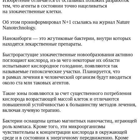
Изобретение отличается от остальных похожих разработок
тем, что агенты в состоянии точно нацеливаться
на злокачественные клетки.
Об этом проинформировал N+1 ссылаясь на журнал Nature
Nanotechnology.
Нанокиборги — это жгутиковые бактерии, внутри которых
находятся лекарственные препараты.
Быстрорастущие злокачественные новообразования активно
поглощают кислород, из-за чего некоторые их области
испытывают кислородное голодание, появляются так
называемые гипоксические участки. Планируется, что
в рамках лечения в человеческий организм будут вводиться
около ста млн таковых агентов.
Такие зоны появляются за счет существенного потребления
кислорода возрастающей массой клеток и отличаются
повышенной устойчивостью к большинству методов лечения,
включая лучевую терапию.
Бактерии оснащены цепью магнитных наночастиц, играющей
роль компаса. Кроме того, эти микроорганизмы
чувствительны к концентрации кислорода в окружающей
среде и в состоянии к энергичному передвижению. Кроме