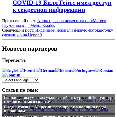
COVID-19 Билл Гейтс имел доступ
к секретной информации
Предыдущий пост:
Анонсирована новая игра по «Метро»
Глуховского — Metro: Exodus
Следующий пост:
Инсайдеры показали первую фотокарточку,
сделанную на Honor 9
Новости партнеров
Перевести:
Статьи по теме:
Голландским ученым удалось собрать урожай 10 культур
с «марсианского грунта»
Следы грязи на Марсе информируют о наличии воды
в прошлом
Ученые поведали о последствиях встречи кометы,