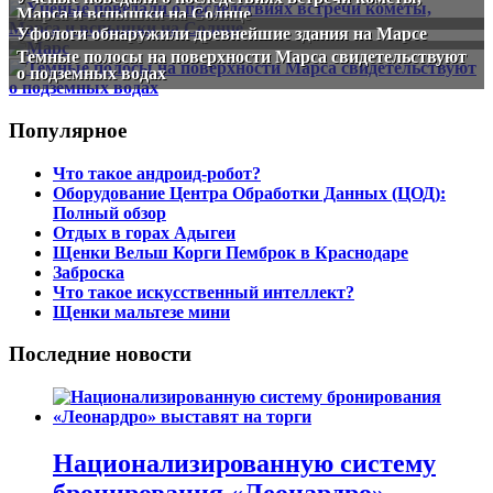
Марса и вспышки на Солнце
Уфологи обнаружили древнейшие здания на Марсе
Темные полосы на поверхности Марса свидетельствуют
о подземных водах
Популярное
Что такое андроид-робот?
Оборудование Центра Обработки Данных (ЦОД):
Полный обзор
Отдых в горах Адыгеи
Щенки Вельш Корги Пемброк в Краснодаре
Заброска
Что такое искусственный интеллект?
Щенки мальтезе мини
Последние новости
Национализированную систему
бронирования «Леонардро»