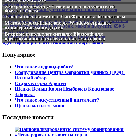
Хакеры взломали учётные записи пользователей
браузера Opera
Хакеры сделали метро в Сан-Франциско бесплатным
Microsoft: российские юзеры Windows страдают
от кибератак чаще других
Впервые используют сигналы Bluetooth для
идентификации и отслеживания смартфонов
Популярное
Что такое андроид-робот?
Оборудование Центра Обработки Данных (ЦОД):
Полный обзор
Отдых в горах Адыгеи
Щенки Вельш Корги Пемброк в Краснодаре
Заброска
Что такое искусственный интеллект?
Щенки мальтезе мини
Последние новости