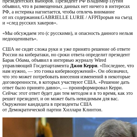
президентских выборов. Президент РФ Владимир Путин
объявил, что в размещенных данных нет ничего в интересах
РФ, а истерика нагнетается, чтобы отвлечь внимание
от их содержания.GABRIELLE LURIE / AFPПрорыв на съезд
и «след русских хакеров».
«Мы обсуждаем это (с русскими), и опасность данного нельзя
недооценивать».
США не сидят сложа руки и уже принято решение об ответе
России на кибератаки, но сроки ответа определит президент
Барак Обама, объявил в интервью журналу Wired
управляющий Госдепартамента
Джон Керри
. «Последнее, что
нам нужно, — это гонка кибервооружений». Он обозначил,
что это может потребовать внесения изменений в некоторые
договоренности, в которых участвуют США. «Решение дать
ответ было принято давно», — проинформировал Керри.
Сейчас этот ответ будет дан тем методом и в то время, как это
решит президент, и он может быть невидимым для вас.
Окружение кандидата в президенты США
от Демократической партии Хиллари Клинтон.