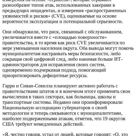
разнообразие типов атак, использованных хакерами в
предыдущих инцидентах, и измерения «распространенных
уязвимостей и рисков» (CVE), оцениваемые на основе
вероятности эксплуатации и потенциальной серьезности.
Они обнаружили, что риск, связанный с обслуживанием,
увеличивается вместе с «площадью поверхности»
правительства, в то время как риск CVE увеличивается по
мере уменьшения населения округа. Оба вывода могут помочь
муниципалитетам настраивать меры безопасности, либо
сокращая свой цифровой след, либо нанимая больше ИТ-
администраторов для исправления своих систем,
одновременно подчеркивая подход, помогающий
приоритизировать дефицитные ресурсы.
Гарри и Сиван-Севилла планируют активно работать с
правительствами штатов и в конечном итоге применять свои
вычисления в таких секторах, как больницы, школы и
транспортные системы. Недавно они проинформировали
Национальную ассоциацию губернаторов о своей
методологии и теперь связываются с муниципалитетами,
наиболее подверженными атакам, отметив, что 19 округов
США требуют немедленных действий.
«Я, честно говоря, устал от людей, которые говорят: «О, это