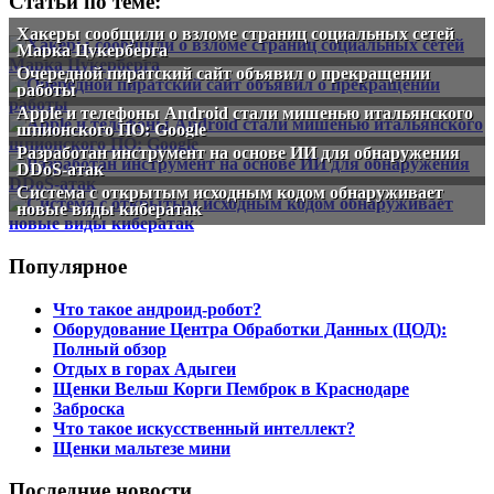
Статьи по теме:
Хакеры сообщили о взломе страниц социальных сетей
Марка Цукерберга
Очередной пиратский сайт объявил о прекращении
работы
Apple и телефоны Android стали мишенью итальянского
шпионского ПО: Google
Разработан инструмент на основе ИИ для обнаружения
DDoS-атак
Система с открытым исходным кодом обнаруживает
новые виды кибератак
Популярное
Что такое андроид-робот?
Оборудование Центра Обработки Данных (ЦОД):
Полный обзор
Отдых в горах Адыгеи
Щенки Вельш Корги Пемброк в Краснодаре
Заброска
Что такое искусственный интеллект?
Щенки мальтезе мини
Последние новости