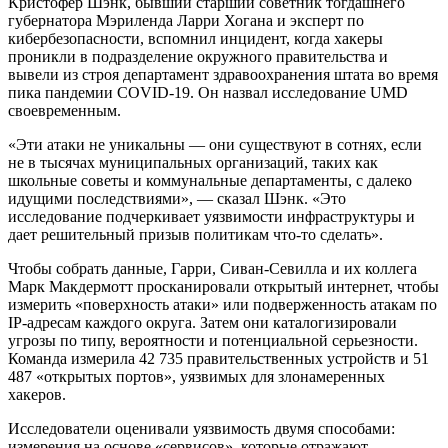
Кристофер Шэнк, бывший старший советник тогдашнего
губернатора Мэриленда Ларри Хогана и эксперт по
кибербезопасности, вспомнил инцидент, когда хакеры
проникли в подразделение окружного правительства и
вывели из строя департамент здравоохранения штата во время
пика пандемии COVID-19. Он назвал исследование UMD
своевременным.
«Эти атаки не уникальны — они существуют в сотнях, если
не в тысячах муниципальных организаций, таких как
школьные советы и коммунальные департаменты, с далеко
идущими последствиями», — сказал Шэнк. «Это
исследование подчеркивает уязвимости инфраструктуры и
дает решительный призыв политикам что-то сделать».
Чтобы собрать данные, Гарри, Сиван-Севилла и их коллега
Марк Макдермотт просканировали открытый интернет, чтобы
измерить «поверхность атаки» или подверженность атакам по
IP-адресам каждого округа. Затем они каталогизировали
угрозы по типу, вероятности и потенциальной серьезности.
Команда измерила 42 735 правительственных устройств и 51
487 «открытых портов», уязвимых для злонамеренных
хакеров.
Исследователи оценивали уязвимость двумя способами:
измерения на основе «сервисов», которые отражают