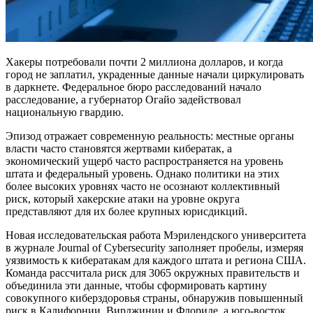
Хакеры потребовали почти 2 миллиона долларов, и когда
город не заплатил, украденные данные начали циркулировать
в даркнете. Федеральное бюро расследований начало
расследование, а губернатор Огайо задействовал
национальную гвардию.
Эпизод отражает современную реальность: местные органы
власти часто становятся жертвами кибератак, а
экономический ущерб часто распространяется на уровень
штата и федеральный уровень. Однако политики на этих
более высоких уровнях часто не осознают коллективный
риск, который хакерские атаки на уровне округа
представляют для их более крупных юрисдикций.
Новая исследовательская работа Мэрилендского университета
в журнале Journal of Cybersecurity заполняет пробелы, измеряя
уязвимость к кибератакам для каждого штата и региона США.
Команда рассчитала риск для 3065 окружных правительств и
объединила эти данные, чтобы сформировать картину
совокупного киберздоровья страны, обнаружив повышенный
риск в Калифорнии, Вирджинии и Флориде, а юго-восток