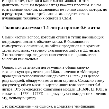
Вопрос о том, сколько и какое масло заливать в этот
двигатель, лишь на первый взгляд кажется простым. В нем
есть важные нюансы, касающиеся не только самого мотора, но
и редуктора, а также требований законодательства к
публикации технических советов в СМИ.
️ Главная дилемма: 1.1 литра против 0.6 литра
Самый частый вопрос, который ставит в тупик начинающих
владельцев, связан с объемом масла. В большинстве
коммерческих описаний, на сайтах продавцов и в кратких
характеристиках уверенно указывается цифра в
1.1 литра
.
Это значение тиражируется повсеместно и принимается
многими как аксиома.
Однако при детальном погружении в официальную
техническую документацию Lifan, а именно в «Методику
проведения техобслуживания двигателя Lifan» для целого
ряда моделей, обнаруживается иная картина. Согласно этому
документу, объем масла в картере двигателя составляет
0.6
литра
. Это руководство охватывает модели LF160F, LF168F, а
также наш 177F и 177FD, напрямую указывая для них именно
эту, меньшую цифру
.
Это расхождение – не ошибка, а следствие унификации