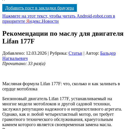
Добавить пост в закладки браузера
Нажмите на этот текст, чтобы читать Android-robot.com в
приоритете
Я
ндекс.Новости
Рекомендации по маслу для двигателя
Lifan 177F
Добавлено: 12.03.2026
| Рубрика:
Статьи
| Автор:
Бальдер
Нагвальевич
Прочитано: 33 раз(а)
Масляная формула Lifan 177F: что, сколько и как заливать в
сердце мотоблока
Бензиновый двигатель Lifan 177F, устанавливаемый на
многие модели мотоблоков и другой садовой техники,
заслужил репутацию надежного и неприхотливого агрегата.
Однако, как и любой четырехтактный мотор, он требует
грамотного технического обслуживания, краеугольным
камнем которого является своевременная замена масла.