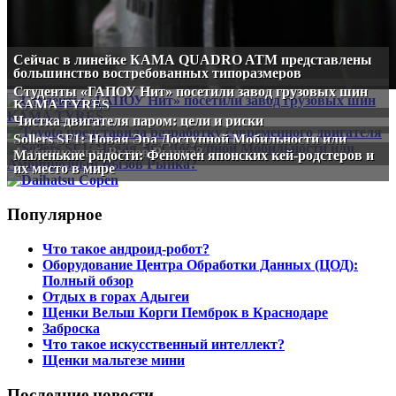
Сейчас в линейке КАМА QUADRO ATM представлены
большинство востребованных типоразмеров
Студенты «ГАПОУ Нит» посетили завод грузовых шин
KAMA TYRES
Чистка двигателя паром: цели и риски
Sollers SF1: Новая Эра Доступной Мобильности или
Амбициозный Вызов Рынка?
Маленькие радости: Феномен японских кей-родстеров и
их место в мире
Популярное
Что такое андроид-робот?
Оборудование Центра Обработки Данных (ЦОД):
Полный обзор
Отдых в горах Адыгеи
Щенки Вельш Корги Пемброк в Краснодаре
Заброска
Что такое искусственный интеллект?
Щенки мальтезе мини
Последние новости