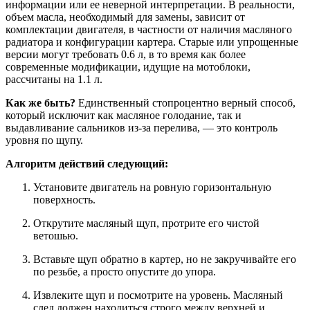
информации или ее неверной интерпретации. В реальности,
объем масла, необходимый для замены, зависит от
комплектации двигателя, в частности от наличия масляного
радиатора и конфигурации картера. Старые или упрощенные
версии могут требовать 0.6 л, в то время как более
современные модификации, идущие на мотоблоки,
рассчитаны на 1.1 л.
Как же быть?
Единственный стопроцентно верный способ,
который исключит как масляное голодание, так и
выдавливание сальников из-за перелива, — это контроль
уровня по щупу.
Алгоритм действий следующий:
Установите двигатель на ровную горизонтальную
поверхность.
Открутите масляный щуп, протрите его чистой
ветошью.
Вставьте щуп обратно в картер, но не закручивайте его
по резьбе, а просто опустите до упора.
Извлеките щуп и посмотрите на уровень. Масляный
след должен находиться строго между верхней и