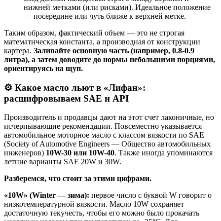
нижней метками (или рисками). Идеальное положение
— посередине или чуть ближе к верхней метке.
Таким образом, фактический объем — это не строгая
математическая константа, а производная от конструкции
картера.
Заливайте основную часть (например, 0.8-0.9
литра), а затем доводите до нормы небольшими порциями,
ориентируясь на щуп.
⚙️ Какое масло льют в «Лифан»:
расшифровываем SAE и API
Производитель и продавцы дают на этот счет лаконичные, но
исчерпывающие рекомендации. Повсеместно указывается
автомобильное моторное масло с классом вязкости по SAE
(Society of Automotive Engineers — Общество автомобильных
инженеров)
10W-30 или 10W-40
. Также иногда упоминаются
летние варианты SAE 20W и 30W
.
Разберемся, что стоит за этими цифрами.
«10W» (Winter — зима):
первое число с буквой W говорит о
низкотемпературной вязкости. Масло 10W сохраняет
достаточную текучесть, чтобы его можно было прокачать