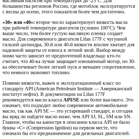
масляным насосом при температурах до -25°C. Для
большинства регионов России, где мотоблок эксплуатируется
с весны до осени, этого показателя более чем достаточно.
«30» или «40»:
второе число характеризует вязкость масла
при рабочей температуре двигателя (условно 100°C). Чем
выше число, тем более густую масляную пленку создает
масло. Для современного двигателя Lifan 177F с чугунной
гильзой цилиндра, 30-й или 40-й вязкости вполне хватает для
надежной защиты от износа в летний зной. Выбор между
ними часто зависит от предпочтений владельца: кто-то
считает, что 40-ка лучше защищает изношенный мотор, но 30-
ка обеспечивает более легкий пуск и меньшее сопротивление,
что немного экономит топливо.
Помимо вязкости, важен и эксплуатационный класс по
стандарту API (American Petroleum Institute — Американский
институт нефти). В документации на Lifan 177F
рекомендуется масло класса
API/SE
или более высокого
. Это
означает, что подходит любое современное автомобильное
масло, так как API SE — это устаревший стандарт, и сегодня
вы вряд ли найдете масло ниже, чем API SJ, SL, SM или SN.
Главное, чтобы на канистре в описании класса API не было
буквы «C» (Compression Ignition) на первом месте, что
означало бы его предназначение для дизельных двигателей.