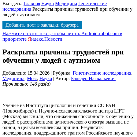
Вы здесь:
Главная
Наука
Медицина
Генетические
исследования
Раскрыты причины трудностей при обучении у
людей с аутизмом
Добавить пост в закладки браузера
Нажмите на этот текст, чтобы читать Android-robot.com в
приоритете
Я
ндекс.Новости
Раскрыты причины трудностей при
обучении у людей с аутизмом
Добавлено: 15.04.2026
| Рубрика:
Генетические исследования
,
Медицина
,
Мозг
,
Наука
| Автор:
Бальдер Нагвальевич
Прочитано: 146 раз(а)
Учёные из Института цитологии и генетики СО РАН
(Новосибирск) и Научно-исследовательского центра LIFT
(Москва) выяснили, что сниженная способность к обучению у
людей с расстройствами аутистического спектра вызвана не
одной, а целым комплексом причин. Результаты
исследования, поддержанного грантом Российского научного