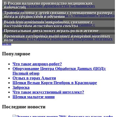
В России налажено производство медицинских
наночастиц
Травмы головы у детей связаны с уменьшением размера
мозга и трудностями в обучении
Выявлено изменения микробиома, связанное с
расстройством аутистического спектра
Пренатальная диета может играть роль в аутизме
Временная татуировка выполняет измерения мозговых
волн
Популярное
Что такое андроид-робот?
Оборудование Центра Обработки Данных (ЦОД):
Полный обзор
Отдых в горах Адыгеи
Щенки Вельш Корги Пемброк в Краснодаре
Заброска
Что такое искусственный интеллект?
Щенки мальтезе мини
Последние новости