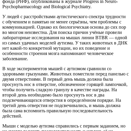
фонда (РНФ), опубликованы в журнале Progress in Neuro-
Psychopharmacology and Biological Psychiatry.
У людей с расстройствами аутистического спектра трудности
с обучением и памятью не менее серьёзны, чем проблемы с
коммуникацией. Однако их биологическая основа до сих пор
во многом неизвестна. Для поиска причин учёные провели
лабораторные исследования на мышах линии BTBR — одной
из самых удачных моделей аутизма. У таких животных в ДНК
нет какой-то конкретной мутации, но их поведение и
особенности строения мозга напоминают человеческое
заболевание.
В ходе экспериментов мышей с аутизмом сравнили со
здоровыми грызунами. Животных поместили перед панелью с
двумя отверстиями. В первый день мышь должна была
просунуть нос в отверстие, обозначенное горящей лампочкой,
чтобы получить сладкую гранулу в качестве награды. На
второй день необходимо было просунуть нос в два
подсвечивающихся отверстия в определённом порядке. На
третий день отверстия не подсвечивались, и мышь должна
была сама вспомнить правильную последовательность
действий.
Мыши с моделью аутизма справились с первым заданием, но