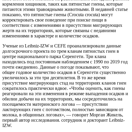
кормления хищников, таких как пятнистые гиены, которые
питаются этими травоядными животными. В недавней статье
показано, что пятнистые гиены (Crocuta crocuta) могут
корректировать свое поведение при поиске пищи в
соответствии с изменениями в присутствии мигрирующих
жертв на их территориях, которые связаны с недавними
изменениями в характере и количестве осадков.
Ученые из Leibniz-IZW и CEFE проанализировали данные
долгосрочного проекта по трем кланам пятнистых гиен в
центре национального парка Серенгети. Три клана
находились под постоянным наблюдением с 1990 по 2019 год
почти ежедневно. Данные о погоде показывают, что
общее годовое количество осадков в Серенгети существенно
увеличилось за эти три десятилетия. В то же время
присутствие мигрирующих стад на территориях кланов гиен
сократилось практически вдвое. «Чтобы оценить, как гиены
реагировали на эти изменения в режиме выпадения осадков и
обилии добычи на их территориях, мы сосредоточились на
посещаемости материнского логова — присутствии
лактирующих гиен с потомством, полностью зависящим от
молока, в общинных логовах», — говорит Морган Жикель,
первый автор исследования. сотрудник и докторант Leibniz-
IZW.