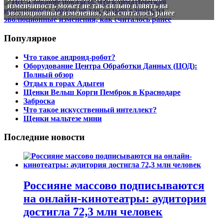
изменчивость может не так сильно влиять на
эволюционные изменения, как считалось ранее
Популярное
Что такое андроид-робот?
Оборудование Центра Обработки Данных (ЦОД):
Полный обзор
Отдых в горах Адыгеи
Щенки Вельш Корги Пемброк в Краснодаре
Заброска
Что такое искусственный интеллект?
Щенки мальтезе мини
Последние новости
Россияне массово подписываются
на онлайн-кинотеатры: аудитория
достигла 72,3 млн человек