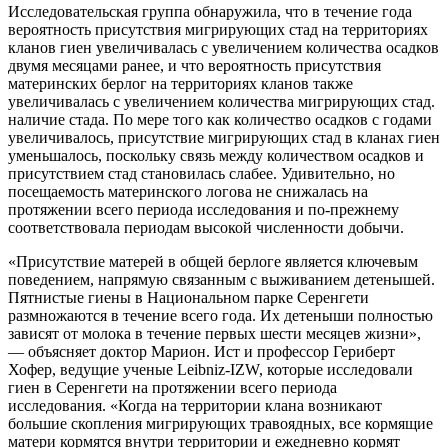
Исследовательская группа обнаружила, что в течение года
вероятность присутствия мигрирующих стад на территориях
кланов гиен увеличивалась с увеличением количества осадков
двумя месяцами ранее, и что вероятность присутствия
материнских берлог на территориях кланов также
увеличивалась с увеличением количества мигрирующих стад.
наличие стада. По мере того как количество осадков с годами
увеличивалось, присутствие мигрирующих стад в кланах гиен
уменьшалось, поскольку связь между количеством осадков и
присутствием стад становилась слабее. Удивительно, но
посещаемость материнского логова не снижалась на
протяжении всего периода исследования и по-прежнему
соответствовала периодам высокой численности добычи.
«Присутствие матерей в общей берлоге является ключевым
поведением, напрямую связанным с выживанием детенышей.
Пятнистые гиены в Национальном парке Серенгети
размножаются в течение всего года. Их детеныши полностью
зависят от молока в течение первых шести месяцев жизни»,
— объясняет доктор Марион. Ист и профессор Гериберт
Хофер, ведущие ученые Leibniz-IZW, которые исследовали
гиен в Серенгети на протяжении всего периода
исследования. «Когда на территории клана возникают
большие скопления мигрирующих травоядных, все кормящие
матери кормятся внутри территории и ежедневно кормят