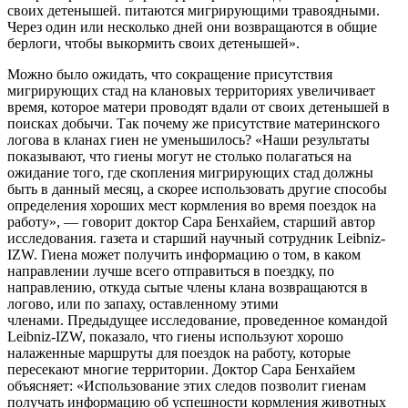
своих детенышей. питаются мигрирующими травоядными.
Через один или несколько дней они возвращаются в общие
берлоги, чтобы выкормить своих детенышей».
Можно было ожидать, что сокращение присутствия
мигрирующих стад на клановых территориях увеличивает
время, которое матери проводят вдали от своих детенышей в
поисках добычи. Так почему же присутствие материнского
логова в кланах гиен не уменьшилось? «Наши результаты
показывают, что гиены могут не столько полагаться на
ожидание того, где скопления мигрирующих стад должны
быть в данный месяц, а скорее использовать другие способы
определения хороших мест кормления во время поездок на
работу», — говорит доктор Сара Бенхайем, старший автор
исследования. газета и старший научный сотрудник Leibniz-
IZW. Гиена может получить информацию о том, в каком
направлении лучше всего отправиться в поездку, по
направлению, откуда сытые члены клана возвращаются в
логово, или по запаху, оставленному этими
членами. Предыдущее исследование, проведенное командой
Leibniz-IZW, показало, что гиены используют хорошо
налаженные маршруты для поездок на работу, которые
пересекают многие территории. Доктор Сара Бенхайем
объясняет: «Использование этих следов позволит гиенам
получать информацию об успешности кормления животных