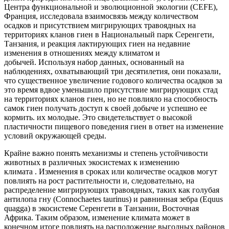
Центра функциональной и эволюционной экологии (CEFE),
Франция, исследовала взаимосвязь между количеством
осадков и присутствием мигрирующих травоядных на
территориях кланов гиен в Национальный парк Серенгети,
Танзания, и реакция лактирующих гиен на недавние
изменения в отношениях между климатом и
добычей. Используя набор данных, основанный на
наблюдениях, охватывающий три десятилетия, они показали,
что существенное увеличение годового количества осадков за
это время вдвое уменьшило присутствие мигрирующих стад
на территориях кланов гиен, но не повлияло на способность
самок гиен получать доступ к своей добыче и успешно ее
кормить. их молодые. Это свидетельствует о высокой
пластичности пищевого поведения гиен в ответ на изменение
условий окружающей среды.
Крайне важно понять механизмы и степень устойчивости
животных в различных экосистемах к изменению
климата . Изменения в сроках или количестве осадков могут
повлиять на рост растительности и, следовательно, на
распределение мигрирующих травоядных, таких как голубая
антилопа гну (Connochaetes taurinus) и равнинная зебра (Equus
quagga) в экосистеме Серенгети в Танзании, Восточная
Африка. Таким образом, изменение климата может в
конечном итоге повлиять на расположение выгодных районов