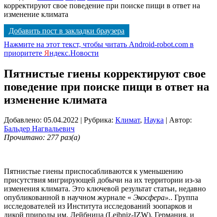
корректируют свое поведение при поиске пищи в ответ на
изменение климата
Добавить пост в закладки браузера
Нажмите на этот текст, чтобы читать Android-robot.com в
приоритете
Я
ндекс.Новости
Пятнистые гиены корректируют свое
поведение при поиске пищи в ответ на
изменение климата
Добавлено: 05.04.2022
| Рубрика:
Климат
,
Наука
| Автор:
Бальдер Нагвальевич
Прочитано: 277 раз(а)
Пятнистые гиены приспосабливаются к уменьшению
присутствия мигрирующей добычи на их территории из-за
изменения климата. Это ключевой результат статьи, недавно
опубликованной в научном журнале «
Экосфера».
. Группа
исследователей из Института исследований зоопарков и
дикой природы им. Лейбница (Leibniz-IZW), Германия, и