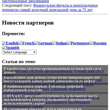
бактериальные заболевания
Следующий пост:
Французские фрукты и виноградники
пережили самый холодный апрельский день за 75 лет
Новости партнеров
Перевести:
Статьи по теме:
Разработана система превращающая углекислый газ в
деньги
Биотопливо: как новые технологии микроводорослей
могут ускорить конец нашей зависимости от нефти
В национальных парках Таиланда запрещен
одноразовый пластик
США и ЕС несут ответственность за большую часть
экологического ущерба, вызванного чрезмерным
использованием сырья
Исследование показало, что климатическая