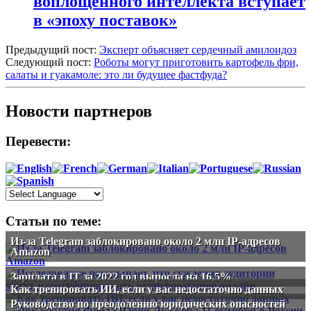
воплощённого интеллекта вступает
в «эпоху поставок»
Предыдущий пост:
Эксперт объясняет сердечный амилоидоз
Следующий пост:
Роботы могут приготовить картофель фри,
салаты и гуакамоле: это ли будущее фастфуда?
Новости партнеров
Перевести:
Статьи по теме:
Из-за Telegram заблокировано около 2 млн IP-адресов
Amazon
Зарплата в IT за 2022 год выросла на 16,5%
Как тренировать ИИ, если у вас недостаточно данных
Руководство по преодолению юридических опасностей