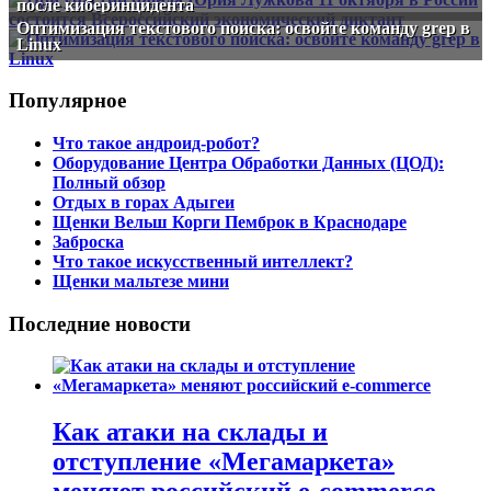
после киберинцидента
Оптимизация текстового поиска: освойте команду grep в
Linux
Популярное
Что такое андроид-робот?
Оборудование Центра Обработки Данных (ЦОД):
Полный обзор
Отдых в горах Адыгеи
Щенки Вельш Корги Пемброк в Краснодаре
Заброска
Что такое искусственный интеллект?
Щенки мальтезе мини
Последние новости
Как атаки на склады и
отступление «Мегамаркета»